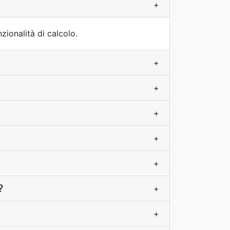
+
zionalità di calcolo.
+
+
+
+
+
?
+
+