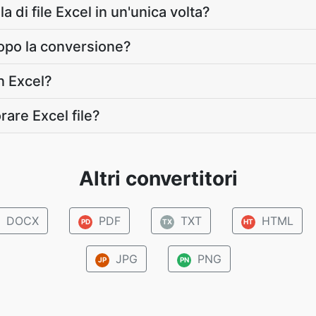
a di file Excel in un'unica volta?
dopo la conversione?
n Excel?
rare Excel file?
Altri convertitori
DOCX
PDF
TXT
HTML
PD
TX
HT
JPG
PNG
JP
PN