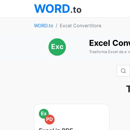
WORD
.to
WORD.to
Excel Convertitore
Excel Conv
Exc
Trasforma Excel da e v
Ex
PD