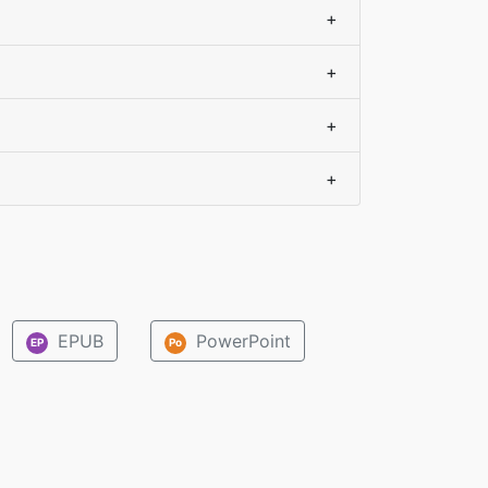
+
+
+
+
EPUB
PowerPoint
EP
Po