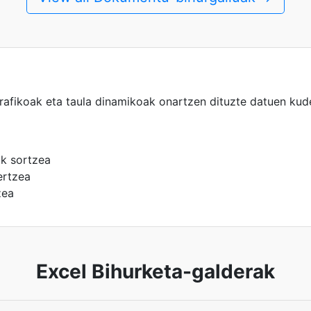
grafikoak eta taula dinamikoak onartzen dituzte datuen kud
ak sortzea
ertzea
zea
Excel Bihurketa-galderak