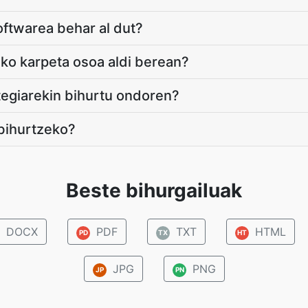
oftwarea behar al dut?
giko karpeta osoa aldi berean?
ategiarekin bihurtu ondoren?
bihurtzeko?
Beste bihurgailuak
DOCX
PDF
TXT
HTML
PD
TX
HT
JPG
PNG
JP
PN