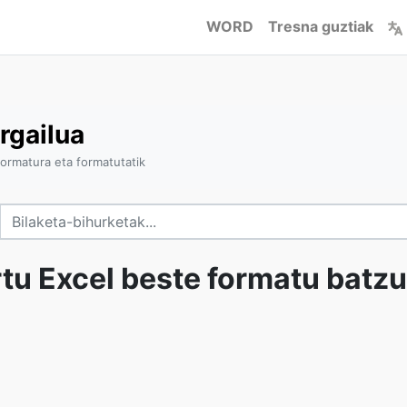
WORD
Tresna guztiak
rgailua
formatura eta formatutatik
tu Excel beste formatu batz