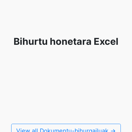
Bihurtu honetara Excel
View all Dokumentu-bihurgailuak →