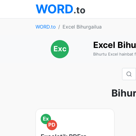
WORD
.to
WORD.to
Excel Bihurgailua
Excel Bihu
Exc
Bihurtu Excel hainbat 
Bihur
Ex
PD