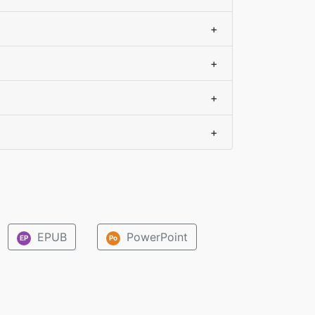
+
+
+
+
EPUB
PowerPoint
EP
Po