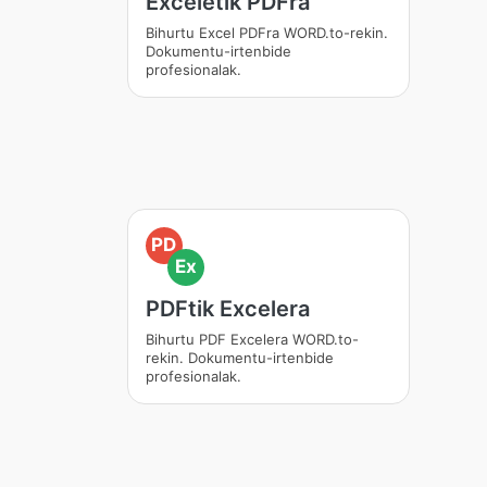
Exceletik PDFra
Bihurtu Excel PDFra WORD.to-rekin.
Dokumentu-irtenbide
profesionalak.
PD
Ex
PDFtik Excelera
Bihurtu PDF Excelera WORD.to-
rekin. Dokumentu-irtenbide
profesionalak.