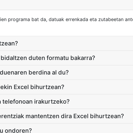
rien programa bat da, datuak errenkada eta zutabeetan ant
rtzean?
k bidaltzen duten formatu bakarra?
 duenaren berdina al du?
rekin Excel bihurtzean?
a telefonoan irakurtzeko?
erentziak mantentzen dira Excel bihurtzean?
rtu ondoren?