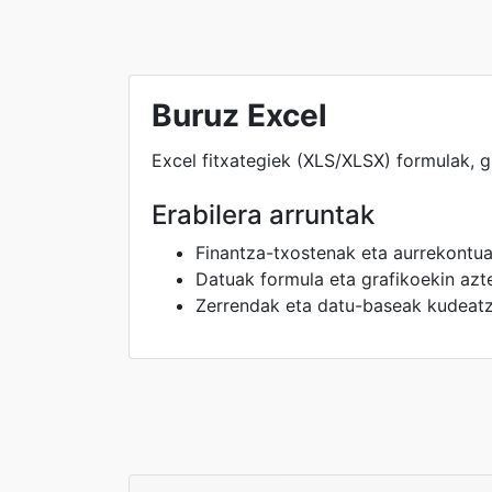
Buruz Excel
Excel fitxategiek (XLS/XLSX) formulak, 
Erabilera arruntak
Finantza-txostenak eta aurrekontu
Datuak formula eta grafikoekin azt
Zerrendak eta datu-baseak kudeat