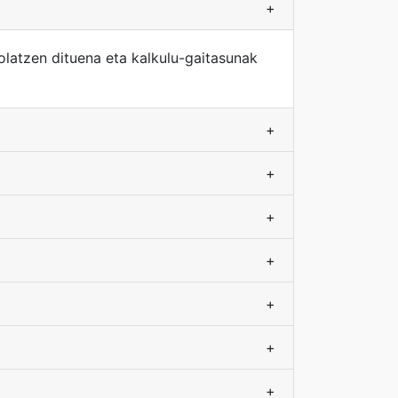
+
olatzen dituena eta kalkulu-gaitasunak
+
+
+
+
+
+
+