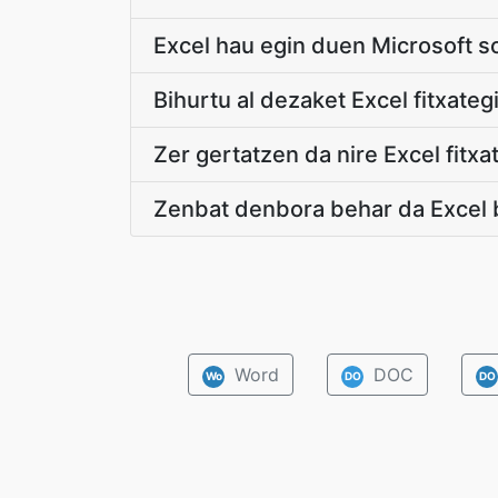
Excel hau egin duen Microsoft s
Bihurtu al dezaket Excel fitxate
Zer gertatzen da nire Excel fitx
Zenbat denbora behar da Excel 
Word
DOC
Wo
DO
DO