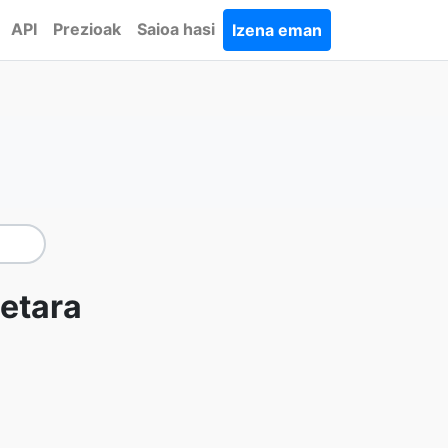
API
Prezioak
Saioa hasi
Izena eman
uetara