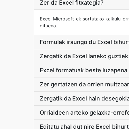
Zer da Excel fitxategia?
Excel Microsoft-ek sortutako kalkulu-or
dituena.
Formulak iraungo du Excel bihu
Zergatik da Excel laneko guztie
Excel formatuak beste luzapena
Zer gertatzen da orrien multzoa
Zergatik da Excel hain desegoki
Orrialdeen arteko gelaxka-erref
Editatu ahal dut nire Excel bihu