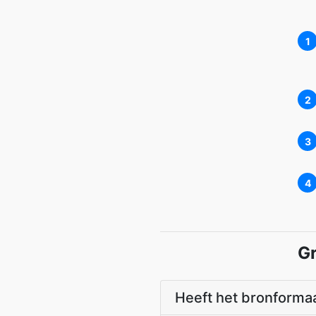
1
2
3
4
Gr
Heeft het bronformaa