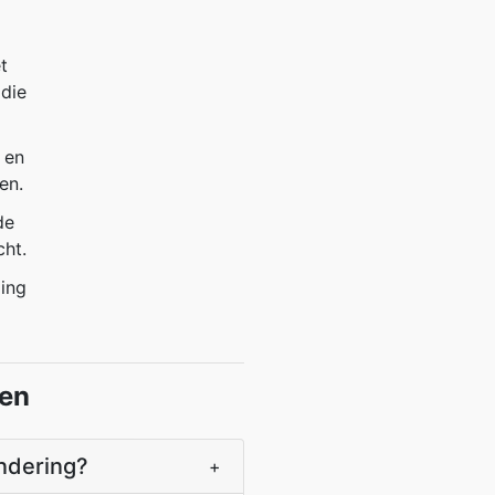
t
 die
 en
en.
de
cht.
ing
gen
andering?
+