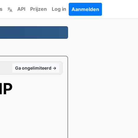
s
API
Prijzen
Log in
Aanmelden
Ga ongelimiteerd →
MP