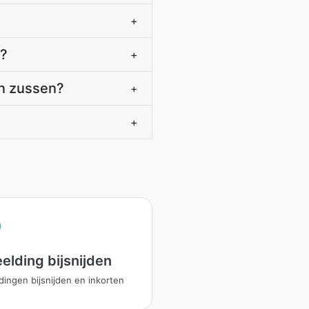
+
s?
+
en zussen?
+
+
elding bijsnijden
dingen bijsnijden en inkorten