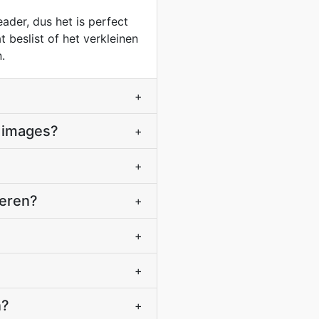
ader, dus het is perfect
 beslist of het verkleinen
.
+
P images?
+
+
oeren?
+
+
+
n?
+