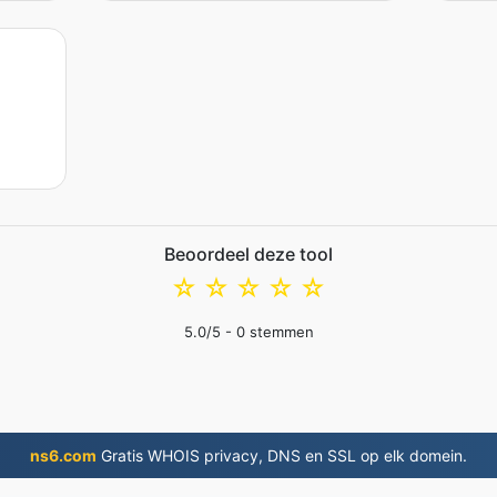
Beoordeel deze tool
☆
☆
☆
☆
☆
5.0
/5 -
0
stemmen
ns6.com
Gratis WHOIS privacy, DNS en SSL op elk domein.