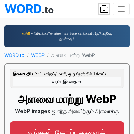
WORD
.to
எஸ்6
- நிமிடங்களில் உங்கள் களத்தை வாங்கவும். தேடு, பதிவு,
துவக்கவும்.
WORD.to
WEBP
அளவை மாற்று WebP
இலவச திட்டம்:
1 மாற்றம்/ மணி, ஒரு நேரத்தில் 1 கோப்பு
வரம்பு இல்லாத →
அளவை மாற்று WebP
WebP images ஐ எந்த அளவிற்கும் அளவாக்கு
உங்கள் கோப்புகளைத்