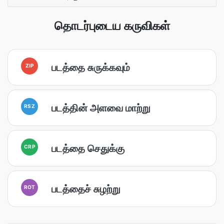
தொடர்புடைய கருவிகள்
படத்தை சுருக்கவும்
ZIP
படத்தின் அளவை மாற்று
RSZ
படத்தை செதுக்கு
CRP
படத்தைச் சுழற்று
ROT