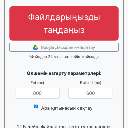
Файлдарыңызды
таңдаңыз
Google Дискіден импорттау
*Файлдар 24 сағаттан кейін жойылды
Өлшемін өзгерту параметрлері:
Ені (px)
Биіктігі (px)
Ара қатынасын сақтау
1 ГБ дейін файлдарды тегін түрлендіріңіз,