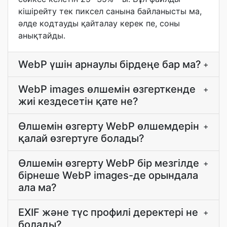
кішірейту тек пиксел санына байланысты ма,
әлде кодтауды қайталау керек пе, соны
анықтайды.
WebP үшін арнаулы бірдеңе бар ма?
+
WebP images өлшемін өзгерткенде
+
жиі кездесетін қате не?
Өлшемін өзгерту WebP өлшемдерін
+
қалай өзгертуге болады?
Өлшемін өзгерту WebP бір мезгілде
+
бірнеше WebP images-де орындала
ала ма?
EXIF және түс профилі деректері не
+
болады?