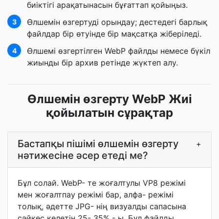
биіктігі арақатынасын бұғаттап қойыңыз.
Өлшемін өзгертуді орындау; дестедегі барлық
3
файлдар бір өтуінде бір мақсатқа жіберіледі.
Өлшемі өзгертілген WebP файлды немесе бүкіл
4
жиынды бір архив ретінде жүктеп алу.
Өлшемін өзгерту WebP Жиі
қойылатын сұрақтар
Бастапқы пішімі өлшемін өзгерту
+
нәтижесіне әсер етеді ме?
Бұл солай. WebP- те жоғалтулы VP8 режімі
мен жоғалтпау режімі бар, алфа- режімі
толық, әдетте JPG- нің визуалды сапасына
сәйкес келетін 25- 35% - ы. Бұл файлды