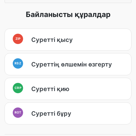
Байланысты құралдар
Суретті қысу
ZIP
Суреттің өлшемін өзгерту
RSZ
Суретті қию
CRP
Суретті бұру
ROT