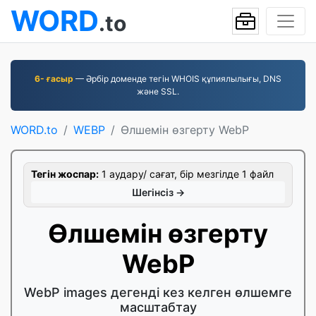
WORD
.to
6- ғасыр
— Әрбір доменде тегін WHOIS құпиялылығы, DNS
және SSL.
WORD.to
WEBP
Өлшемін өзгерту WebP
Тегін жоспар:
1 аудару/ сағат, бір мезгілде 1 файл
Шегінсіз →
Өлшемін өзгерту
WebP
WebP images дегенді кез келген өлшемге
масштабтау