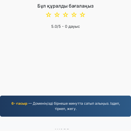
Бұл құралды бағалаңыз
☆
☆
☆
☆
☆
5.0
/5 -
0
дауыс
6- ғасыр
— Доменіңізді бірнеше минутта сатып алыңыз. Іздеп,
тіркеп, жегу.
WORD.to