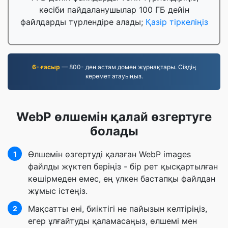
кәсіби пайдаланушылар 100 ГБ дейін
файлдарды түрлендіре алады;
Қазір тіркеліңіз
6- ғасыр
— 800- ден астам домен жұрнақтары. Сіздің
керемет атауыңыз.
WebP өлшемін қалай өзгертуге
болады
Өлшемін өзгертуді қалаған WebP images
1
файлды жүктеп беріңіз - бір рет қысқартылған
көшірмеден емес, ең үлкен бастапқы файлдан
жұмыс істеңіз.
Мақсатты ені, биіктігі не пайызын келтіріңіз,
2
егер ұлғайтуды қаламасаңыз, өлшемі мен