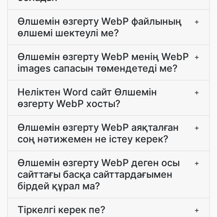
Өлшемін өзгерту WebP файлының
+
өлшемі шектеулі ме?
Өлшемін өзгерту WebP менің WebP
+
images сапасын төмендетеді ме?
Неліктен Word сайт Өлшемін
+
өзгерту WebP хосты?
Өлшемін өзгерту WebP аяқталған
+
соң нәтижемен не істеу керек?
Өлшемін өзгерту WebP деген осы
+
сайттағы басқа сайттардағымен
бірдей құрал ма?
Тіркелгі керек пе?
+