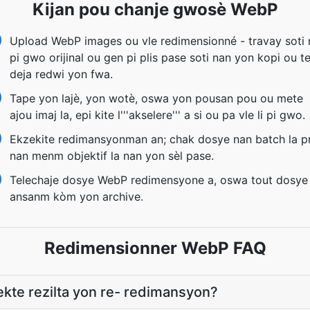
Kijan pou chanje gwosè WebP
Upload WebP images ou vle redimensionné - travay soti 
pi gwo orijinal ou gen pi plis pase soti nan yon kopi ou t
deja redwi yon fwa.
Tape yon lajè, yon wotè, oswa yon pousan pou ou mete
ajou imaj la, epi kite l'''akselere''' a si ou pa vle li pi gwo.
Ekzekite redimansyonman an; chak dosye nan batch la p
nan menm objektif la nan yon sèl pase.
Telechaje dosye WebP redimensyone a, oswa tout dosye
ansanm kòm yon archive.
Redimensionner WebP FAQ
ekte rezilta yon re- redimansyon?