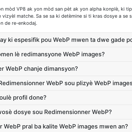
on mòd VP8 ak yon mòd san pèt ak yon alpha konplè, ki ti
e vizyèl matche. Sa se sa ki detèmine si ti kras dosye a se
n de re-enkodaj.
ay ki espesifik pou WebP mwen ta dwe gade p
i komen lè redimansyone WebP images?
ner WebP chanje dimansyon?
 Redimensionner WebP sou plizyè WebP images
koulè profil done?
 gwosè dosye sou Redimensionner WebP?
r WebP pral ba kalite WebP images mwen an?