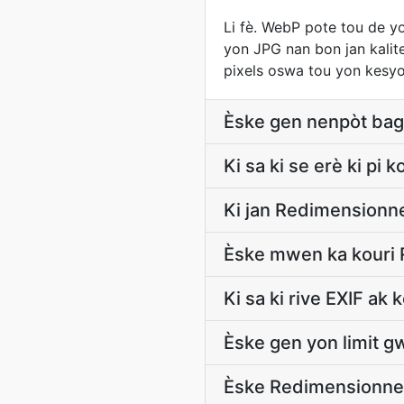
Li fè. WebP pote tou de y
yon JPG nan bon jan kalit
pixels oswa tou yon kesyo
Èske gen nenpòt bag
Ki sa ki se erè ki p
Ki jan Redimension
Èske mwen ka kouri
Ki sa ki rive EXIF ak 
Èske gen yon limit
Èske Redimensionne