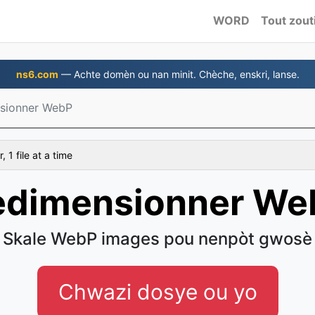
WORD
Tout zout
ns6.com
— Achte domèn ou nan minit. Chèche, enskri, lanse.
sionner WebP
 1 file at a time
edimensionner We
Skale WebP images pou nenpòt gwosè
Chwazi dosye ou yo