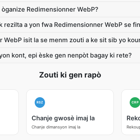
d òganize Redimensionner WebP?
 rezilta a yon fwa Redimensionner WebP se fin
WebP isit la se menm zouti a ke sit sib yo kour
n kont, epi èske gen nenpòt bagay ki rete?
Zouti ki gen rapò
RSZ
CRP
Chanje gwosè imaj la
Rek
Chanje dimansyon imaj la
Rekoup