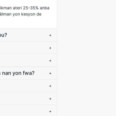
pikman ateri 25-35% anba
 sèlman yon kesyon de
ou?
+
+
+
 nan yon fwa?
+
+
+
+