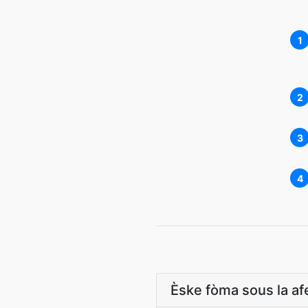
1
2
3
4
Èske fòma sous la af