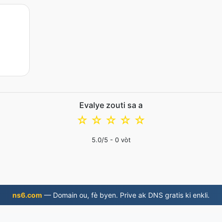
Evalye zouti sa a
☆
☆
☆
☆
☆
5.0
/5 -
0
vòt
ns6.com
— Domain ou, fè byen. Prive ak DNS gratis ki enkli.