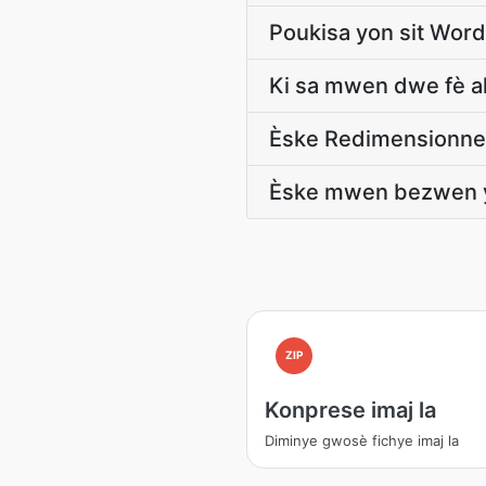
Poukisa yon sit Wor
Ki sa mwen dwe fè ak
Èske Redimensionner 
Èske mwen bezwen yo
ZIP
Konprese imaj la
Diminye gwosè fichye imaj la