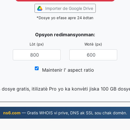
Importer de Google Drive
*Dosye yo efase apre 24 èdtan
Opsyon redimansyonman:
Lòt (px)
Wotè (px)
Maintenir l' aspect ratio
B dosye gratis, itilizatè Pro yo ka konvèti jiska 100 GB dosy
ns6.com
— Gratis WHOIS vi prive, DNS ak SSL sou chak domèn.