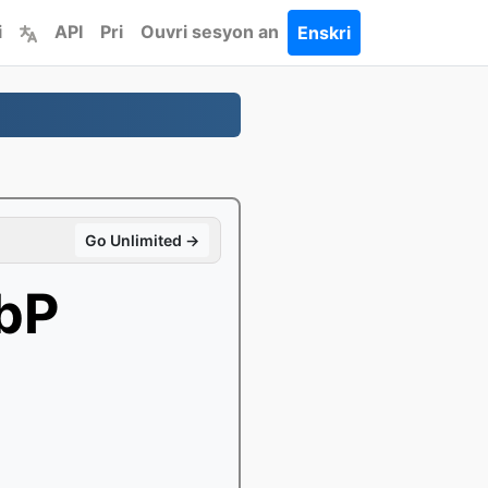
i
API
Pri
Ouvri sesyon an
Enskri
Go Unlimited →
bP