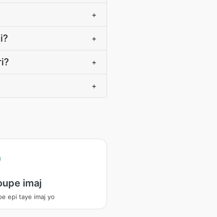
+
i?
+
i?
+
+
oupe imaj
e epi taye imaj yo