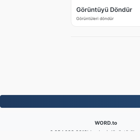
Görüntüyü Döndür
Görüntüleri döndür
WORD.to
2,854,083 2019'dan beri dönüştürülen