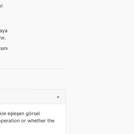
yi
yaya
ır.
sını
+
kle eşleşen görsel
operation or whether the