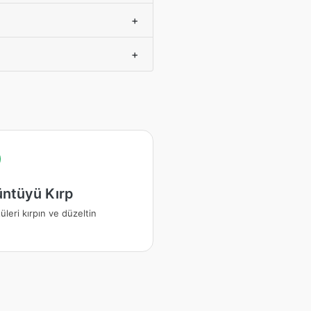
+
+
ntüyü Kırp
leri kırpın ve düzeltin