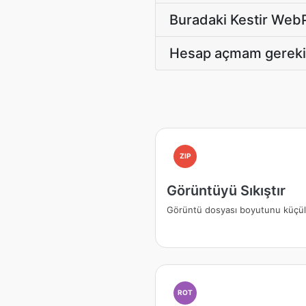
Buradaki Kestir WebP 
Hesap açmam gerekiy
ZIP
Görüntüyü Sıkıştır
Görüntü dosyası boyutunu küçü
ROT