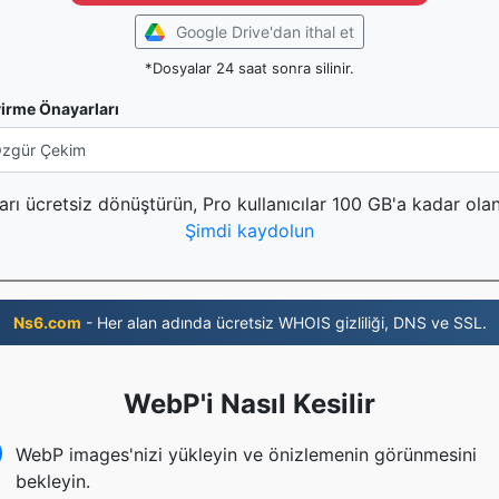
Google Drive'dan ithal et
*Dosyalar 24 saat sonra silinir.
irme Önayarları
rı ücretsiz dönüştürün, Pro kullanıcılar 100 GB'a kadar olan
Şimdi kaydolun
Ns6.com
- Her alan adında ücretsiz WHOIS gizliliği, DNS ve SSL.
WebP'i Nasıl Kesilir
WebP images'nizi yükleyin ve önizlemenin görünmesini
bekleyin.