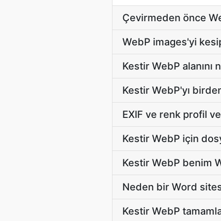
Çevirmeden önce WebP
WebP images'yi kesip
Kestir WebP alanını n
Kestir WebP'yı birde
EXIF ve renk profil ve
Kestir WebP için dosy
Kestir WebP benim W
Neden bir Word sites
Kestir WebP tamamla