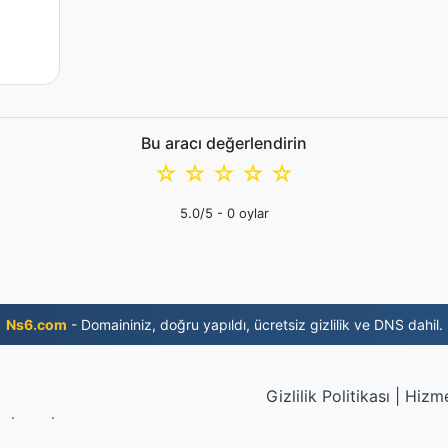
Bu aracı değerlendirin
☆
☆
☆
☆
☆
5.0
/5 -
0
oylar
Ns6.com
- Domaininiz, doğru yapıldı, ücretsiz gizlilik ve DNS dahil.
Gizlilik Politikası
|
Hizme
 dosyalar