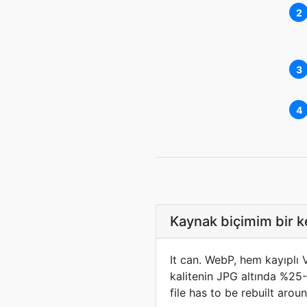
2
3
4
Kaynak biçimim bir k
It can. WebP, hem kayıplı 
kalitenin JPG altında %25-
file has to be rebuilt aroun