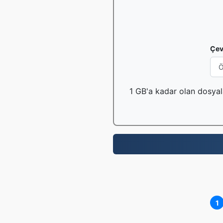
Çev
1 GB'a kadar olan dosyala
1