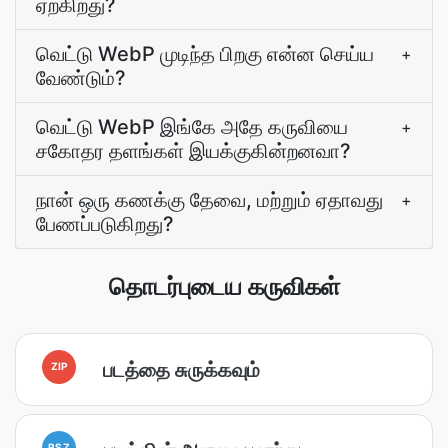
ஏற்கிறது?
வெட்டு WebP முடிந்த பிறகு என்ன செய்ய
+
வேண்டும்?
வெட்டு WebP இங்கே அதே கருவியை
+
சகோதர தளங்கள் இயக்குகின்றனவா?
நான் ஒரு கணக்கு தேவை, மற்றும் ஏதாவது
+
பேணப்படுகிறது?
தொடர்புடைய கருவிகள்
படத்தை சுருக்கவும்
ZIP
RSZ