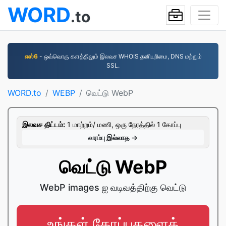
WORD
.to
எஸ்6
- ஒவ்வொரு களத்திலும் இலவச WHOIS தனியுரிமை, DNS மற்றும்
SSL.
WORD.to
WEBP
வெட்டு WebP
இலவச திட்டம்:
1 மாற்றம்/ மணி, ஒரு நேரத்தில் 1 கோப்பு
வரம்பு இல்லாத →
வெட்டு WebP
WebP images ஐ வடிவத்திற்கு வெட்டு
உங்கள் கோப்புகளைத்