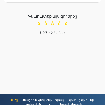
Գնահատեք այս գործիքը
☆
☆
☆
☆
☆
5.0
/5 -
0
ձայներ
6. էջ
— Գնացեք և գնեք ձեր սեփական դոմենը մի քանի
րոպեում։ Փնտրում, գրանցում, սկսում։