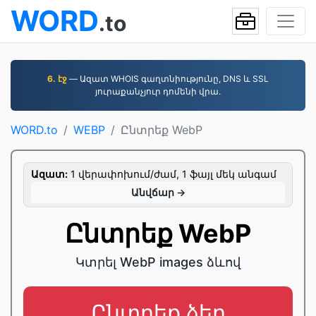
WORD
.to
6. էջ
— Ազատ WHOIS գաղտնիությունը, DNS և SSL
յուրաքանչյուր դոմենի վրա.
WORD.to
WEBP
Ընտրեք WebP
Ազատ:
1 վերափոխում/ժամ, 1 ֆայլ մեկ անգամ
Անվճար →
Ընտրեք WebP
Կտրել WebP images ձևով
Ընտրեք ձեր