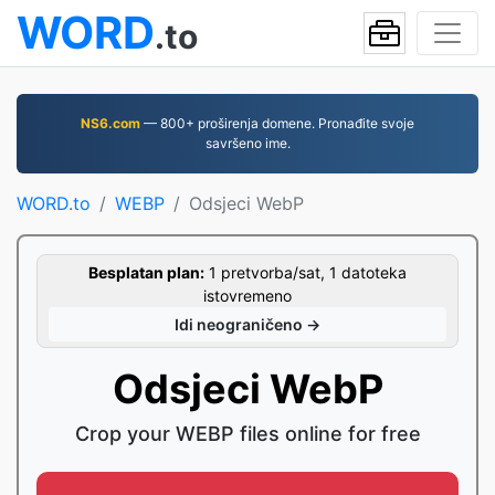
WORD
.to
NS6.com
— 800+ proširenja domene. Pronađite svoje
savršeno ime.
WORD.to
WEBP
Odsjeci WebP
Besplatan plan:
1 pretvorba/sat, 1 datoteka
istovremeno
Idi neograničeno →
Odsjeci WebP
Crop your WEBP files online for free