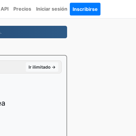
API
Precios
Iniciar sesión
Inscribirse
.
Ir ilimitado →
ea