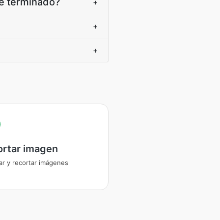
é terminado?
+
+
+
ortar imagen
ar y recortar imágenes