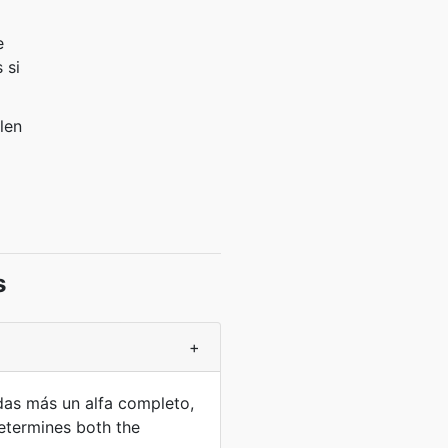
e
 si
len
s
+
as más un alfa completo,
etermines both the