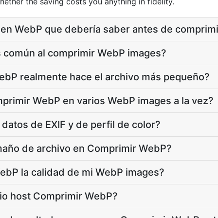
ther the saving costs you anything in fidelity.
o en WebP que debería saber antes de comprimi
ás común al comprimir WebP images?
bP realmente hace el archivo más pequeño?
primir WebP en varios WebP images a la vez?
datos de EXIF y de perfil de color?
amaño de archivo en Comprimir WebP?
ebP la calidad de mi WebP images?
tio host Comprimir WebP?