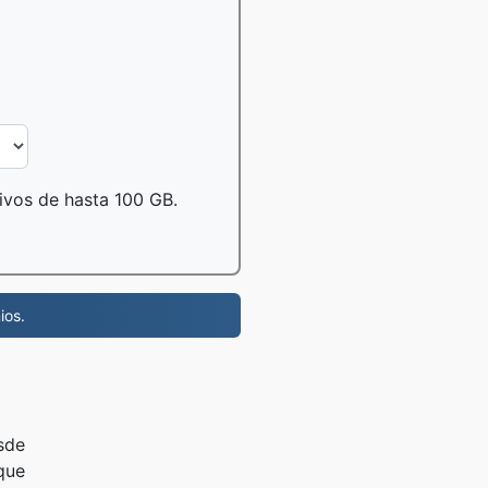
hivos de hasta 100 GB.
ios.
esde
 que