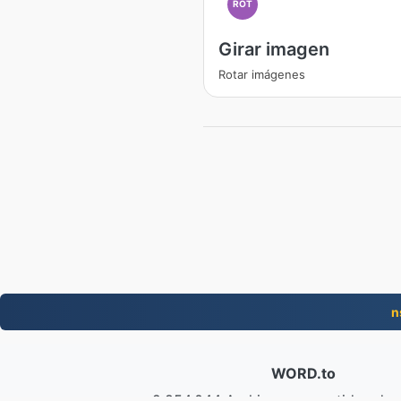
ROT
Girar imagen
Rotar imágenes
n
WORD.to
2,854,044 Archivos convertidos de