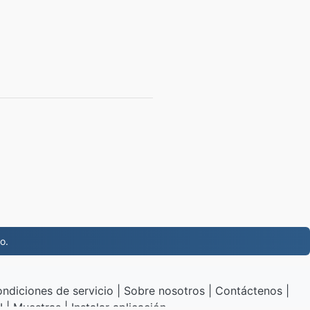
o.
ndiciones de servicio
|
Sobre nosotros
|
Contáctenos
|
I
|
Muestras
|
Instalar aplicación