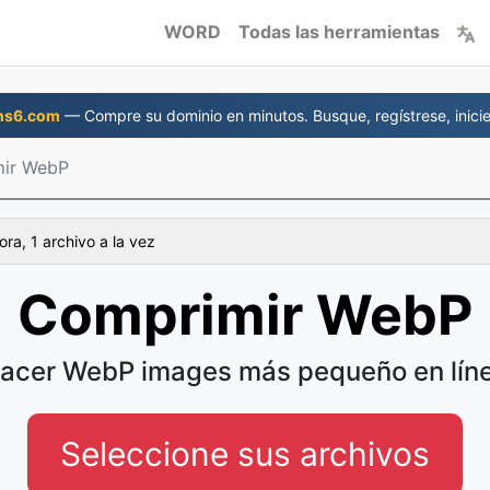
WORD
Todas las herramientas
ns6.com
— Compre su dominio en minutos. Busque, regístrese, inicie
ir WebP
ra, 1 archivo a la vez
Comprimir WebP
acer WebP images más pequeño en lín
Seleccione sus archivos