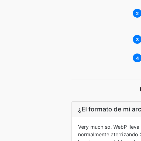
2
3
4
¿El formato de mi ar
Very much so. WebP lleva
normalmente aterrizando 2