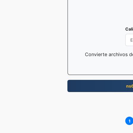
Cal
Convierte archivos de
ns
1