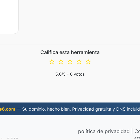
Califica esta herramienta
☆
☆
☆
☆
☆
5.0
/5 -
0
votos
s6.com
— Su dominio, hecho bien. Privacidad gratuita y DNS incluid
política de privacidad
|
Co
AP
sde 2019