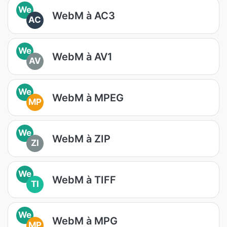
We
WebM à AC3
AC
We
WebM à AV1
AV
We
WebM à MPEG
MP
We
WebM à ZIP
ZI
We
WebM à TIFF
TI
We
WebM à MPG
MP