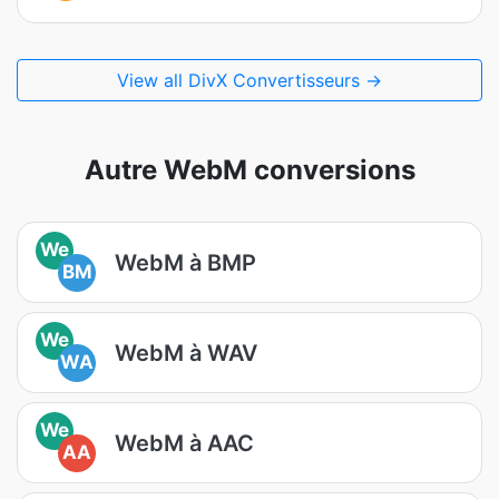
View all DivX Convertisseurs →
Autre WebM conversions
We
WebM à BMP
BM
We
WebM à WAV
WA
We
WebM à AAC
AA