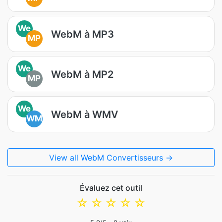
We
WebM à MP3
MP
We
WebM à MP2
MP
We
WebM à WMV
WM
View all WebM Convertisseurs →
Évaluez cet outil
☆
☆
☆
☆
☆