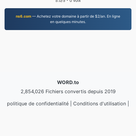
5.0
/5 -
0
voix
ns6.com
— Achetez votre domaine à partir de $2/an. En ligne
en quelques minutes.
WORD.to
2,854,026 Fichiers convertis depuis 2019
politique de confidentialité
|
Conditions d'utilisation
|
À propos de nous
|
Contactez-nous
|
API
|
Échantillons
|
Installer l'application
© 2026 WORD.to
|
VPS.org
LLC | Fabriqué par
nadermx