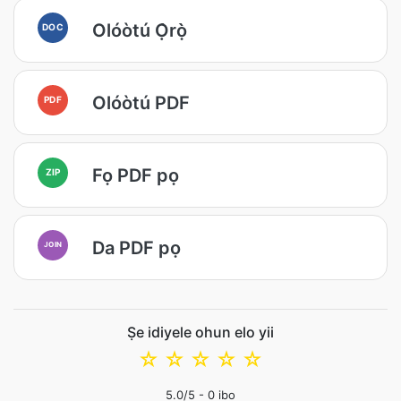
Olóòtú Ọ̀rọ̀
DOC
Olóòtú PDF
PDF
Fọ PDF pọ
ZIP
Da PDF pọ
JOIN
Ṣe idiyele ohun elo yii
☆
☆
☆
☆
☆
5.0
/5 -
0
ibo