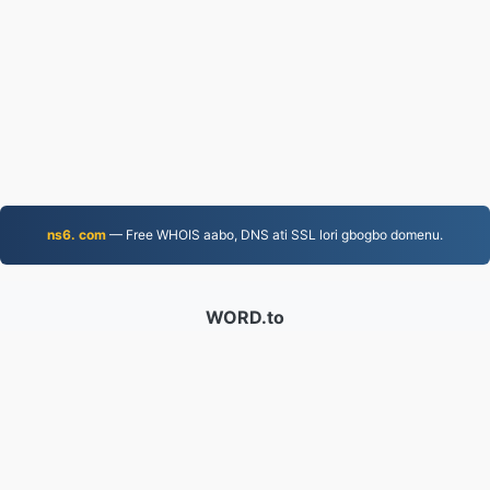
ns6. com
— Free WHOIS aabo, DNS ati SSL lori gbogbo domenu.
WORD.to
2,852,902 Àwọn fáìlì tí a yípadà láti ọdún 2019
Ìlànà Ìpamọ́
|
Àwọn Àdéhùn Iṣẹ́
|
Nipa re
|
Pe wa
|
API
|
Àwọn Ààtò
|
Fi Àwọn Àtòjọ-ètò Pamọ́
© 2026 WORD.to
|
VPS.org
LLC | Ṣe láti ọwọ́
nadermx