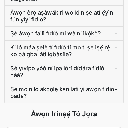
Àwọn ẹ̀rọ aṣàwákiri wo ló ń ṣe àtìlẹ́yìn
+
fún yíyí fidio?
Ṣé àwọn fáìlì fídíò mi wà ní ìkọ̀kọ̀?
+
Kí ló máa ṣẹlẹ̀ tí fídíò tí mo ti ṣe iṣẹ́ rẹ̀
+
kò bá gba láti ìgbàsílẹ̀?
Ṣé yíyípo yóò ní ipa lórí dídára fídíò
+
náà?
Ṣe mo nilo akọọlẹ kan lati yi awọn fidio
+
pada?
Àwọn Irinṣẹ́ Tó Jọra