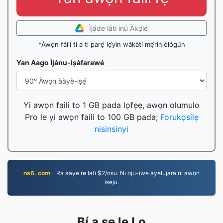
Ìjáde láti inú Àkọ́lé
*Àwọn fáìlì tí a ti parẹ́ lẹ́yìn wákàtí mẹ́rìnlélógún
Yan Aago Ìjánu-ìṣàfarawé
Yi awọn faili to 1 GB pada lọfẹẹ, awọn olumulo
Pro le yi awọn faili to 100 GB pada;
Forukọsilẹ
nisinsinyi
ns6. com
- Ra aaye rẹ lati $2/oṣu. Ni oju-iwe ayelujara ni awọn
iṣẹju.
Bí a ṣe le Lo