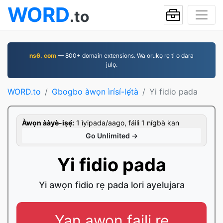
WORD
.to
ns6. com
— 800+ domain extensions. Wa orukọ rẹ ti o dara
julọ.
WORD.to
Gbogbo àwọn ìrísí-lẹ́tà
Yi fidio pada
Àwọn ààyè-iṣẹ́:
1 ìyipada/aago, fáìlì 1 nígbà kan
Go Unlimited →
Yi fidio pada
Yi awọn fidio rẹ pada lori ayelujara
Yan awọn faili rẹ