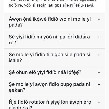
fídíò rẹ, yóò sì ṣetán láti gba sílẹ̀ ní ìṣẹ́jú-àáyá.
Àwọn ọ̀nà ìkọ̀wé fídíò wo ni mo lè yí
+
padà?
Ṣé yíyí fídíò mi yóò ní ipa lórí dídára
+
rẹ̀?
Ṣe mo le yi fidio ti a gba silẹ pada si
+
isalẹ?
Ṣé ohun èlò yíyí fídíò náà lọ́fẹ̀ẹ́?
+
Ṣe mo le yi awọn fidio pupọ pada ni
+
ẹẹkan?
Ǹjẹ́ fídíò rotator ń ṣiṣẹ́ lórí àwọn ẹ̀rọ
+
alágbéka?