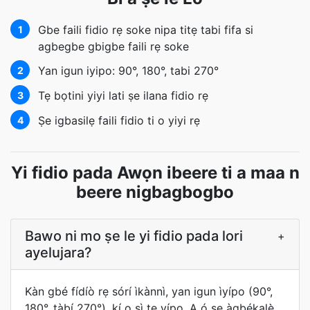
Gbe faili fidio rẹ soke nipa titẹ tabi fifa si
1
agbegbe gbigbe faili rẹ soke
Yan igun iyipo: 90°, 180°, tabi 270°
2
Tẹ bọtini yiyi lati ṣe ilana fidio rẹ
3
Ṣe igbasilẹ faili fidio ti o yiyi rẹ
4
Yi fidio pada Awọn ibeere ti a maa n
beere nigbagbogbo
Bawo ni mo ṣe le yi fidio pada lori
+
ayelujara?
Kàn gbé fídíò rẹ sórí ìkànnì, yan igun ìyípo (90°,
180°, tàbí 270°), kí o sì tẹ yípo. A ó ṣe àgbékalẹ̀