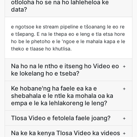
otloloha ho se na ho lahleheloa ke
data?
e ngotsoe ke stream pipeline e tšoanang le eo re
e tšepang. E na le thepa eo e leng e tla etsa hore
ho be le phetoho e le 'ngoe e le mahala kapa e le
theko e tlaase ho khutlisa.
Na ho na le ntho e itseng ho Video eo
+
ke lokelang ho e tseba?
Ke hobane'ng ha faele ea ka e
+
shebahala e le ntle ka mohala oa ka
empa e le ka lehlakoreng le leng?
Tlosa Video e fetolela faele joang?
+
Na ke ka kenya Tlosa Video ka videos
+