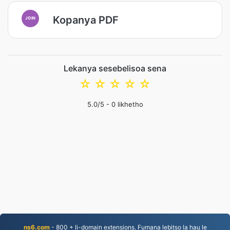
Kopanya PDF
JOIN
Lekanya sesebelisoa sena
☆
☆
☆
☆
☆
5.0
/5 -
0
likhetho
ns6.com
- 800 + li-domain extensions. Fumana lebitso la hau le