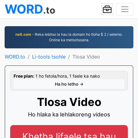
WORD
.to
ns6.com
- Reka lebitso la hau la domain ho tloha $ 2 / selemo.
Online ka metsotsoana.
WORD.to
Li-tools tsohle
Tlosa Video
Free plan:
1 ho fetola/hora, 1 faele ka nako
Ha ho letho →
Tlosa Video
Ho hlaka ka lehlakoreng videos
Khetha lifaele tsa hau