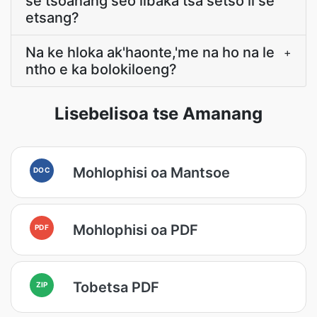
se tšoanang seo libaka tsa setso li se
etsang?
Na ke hloka ak'haonte,'me na ho na le
+
ntho e ka bolokiloeng?
Lisebelisoa tse Amanang
Mohlophisi oa Mantsoe
DOC
Mohlophisi oa PDF
PDF
Tobetsa PDF
ZIP