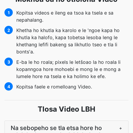
Kopitsa videos e ileng ea tsoa ka tsela e sa
1
nepahalang.
Khetha ho khutla ka karolo e le 'ngoe kapa ho
2
khutla ka halofo, kapa tobetsa lesoba leng le
khethang lefifi bakeng sa likhutlo tseo e tla li
bonts'a.
E-ba le ho roala; pixels le letšoao la ho roala li
3
kopanngoa hore mohoebi e mong le e mong a
lumele hore na tsela e ka holimo ke efe.
Kopitsa faele e romelloang Video.
4
Tlosa Video LBH
Na sebopeho se tla etsa hore ho
+