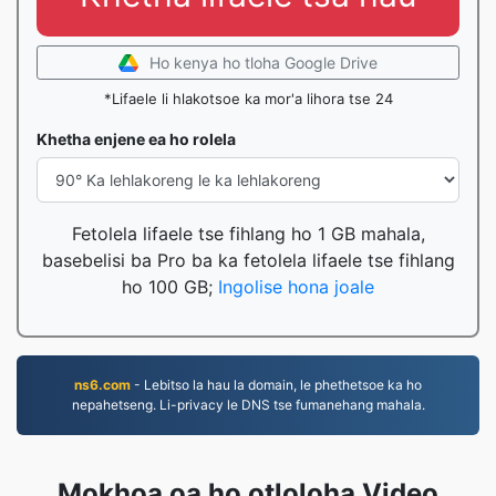
Ho kenya ho tloha Google Drive
*Lifaele li hlakotsoe ka mor'a lihora tse 24
Khetha enjene ea ho rolela
Fetolela lifaele tse fihlang ho 1 GB mahala,
basebelisi ba Pro ba ka fetolela lifaele tse fihlang
ho 100 GB;
Ingolise hona joale
ns6.com
- Lebitso la hau la domain, le phethetsoe ka ho
nepahetseng. Li-privacy le DNS tse fumanehang mahala.
Mokhoa oa ho otloloha Video