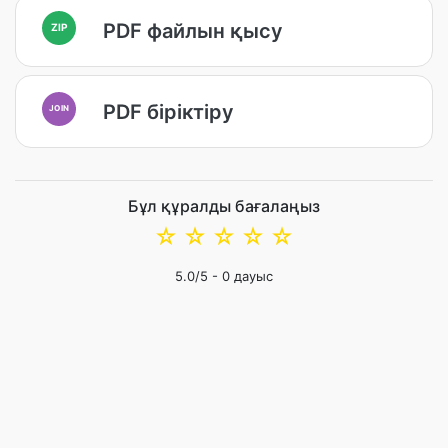
PDF файлын қысу
ZIP
PDF біріктіру
JOIN
Бұл құралды бағалаңыз
☆
☆
☆
☆
☆
5.0
/5 -
0
дауыс