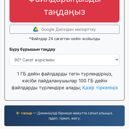
таңдаңыз
Google Дискіден импорттау
*Файлдар 24 сағаттан кейін жойылды
Бұру бұрышын таңдау
1 ГБ дейін файлдарды тегін түрлендіріңіз,
кәсіби пайдаланушылар 100 ГБ дейін
файлдарды түрлендіре алады;
Қазір тіркеліңіз
6- ғасыр
— Доменіңізді бірнеше минутта сатып алыңыз.
Іздеп, тіркеп, жегу.