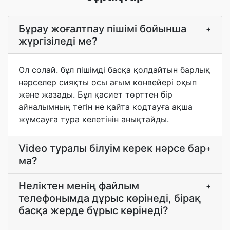
Бұрау жоғалтпау пішімі бойынша
+
жүргізіледі ме?
Ол солай. бұл пішімді басқа қолдайтын барлық
нәрселер сияқты осы ағым конвейері оқып
және жазады. Бұл қасиет төрттен бір
айналымның тегін не қайта кодтауға ақша
жұмсауға тура келетінін анықтайды.
Video туралы білуім керек нәрсе бар
+
ма?
Неліктен менің файлым
+
телефонымда дұрыс көрінеді, бірақ
басқа жерде бұрыс көрінеді?