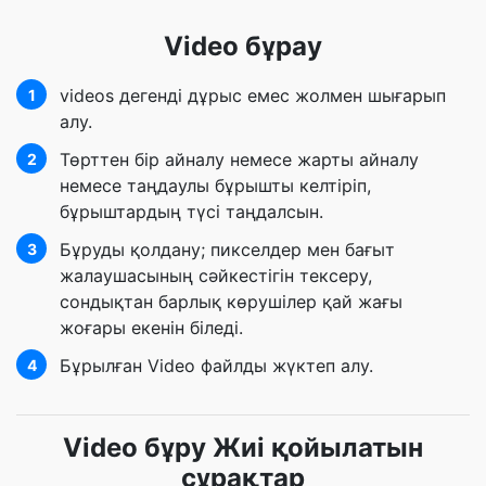
Video бұрау
videos дегенді дұрыс емес жолмен шығарып
1
алу.
Төрттен бір айналу немесе жарты айналу
2
немесе таңдаулы бұрышты келтіріп,
бұрыштардың түсі таңдалсын.
Бұруды қолдану; пикселдер мен бағыт
3
жалаушасының сәйкестігін тексеру,
сондықтан барлық көрушілер қай жағы
жоғары екенін біледі.
Бұрылған Video файлды жүктеп алу.
4
Video бұру Жиі қойылатын
сұрақтар