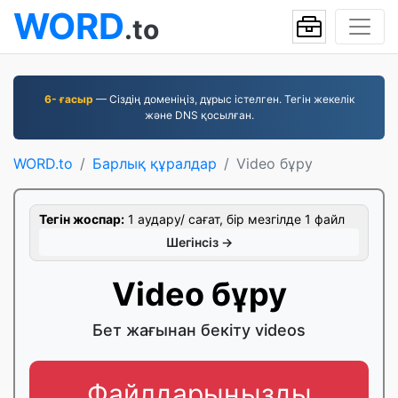
WORD
.to
6- ғасыр
— Сіздің доменіңіз, дұрыс істелген. Тегін жекелік
және DNS қосылған.
WORD.to
Барлық құралдар
Video бұру
Тегін жоспар:
1 аудару/ сағат, бір мезгілде 1 файл
Шегінсіз →
Video бұру
Бет жағынан бекіту videos
Файлдарыңызды