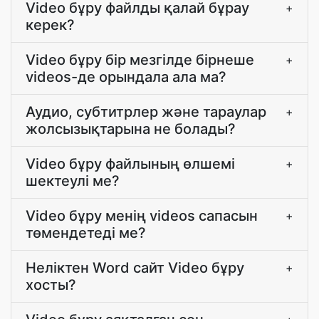
Video бұру файлды қалай бұрау
+
керек?
Video бұру бір мезгілде бірнеше
+
videos-де орындала ала ма?
Аудио, субтитрлер және тараулар
+
жолсызықтарына не болады?
Video бұру файлының өлшемі
+
шектеулі ме?
Video бұру менің videos сапасын
+
төмендетеді ме?
Неліктен Word сайт Video бұру
+
хосты?