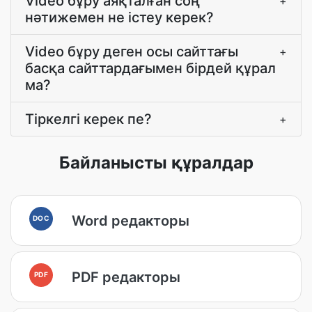
Video бұру аяқталған соң
+
нәтижемен не істеу керек?
Video бұру деген осы сайттағы
+
басқа сайттардағымен бірдей құрал
ма?
Тіркелгі керек пе?
+
Байланысты құралдар
Word редакторы
DOC
PDF редакторы
PDF