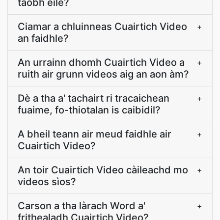
taobh eile?
Ciamar a chluinneas Cuairtich Video
+
an faidhle?
An urrainn dhomh Cuairtich Video a
+
ruith air grunn videos aig an aon àm?
Dè a tha a' tachairt ri tracaichean
+
fuaime, fo-thiotalan is caibidil?
A bheil teann air meud faidhle air
+
Cuairtich Video?
An toir Cuairtich Video càileachd mo
+
videos sìos?
Carson a tha làrach Word a'
+
frithealadh Cuairtich Video?