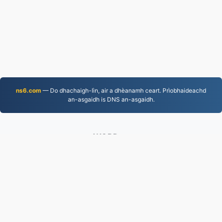
ns6.com
— Do dhachaigh-lìn, air a dhèanamh ceart. Prìobhaideachd
an-asgaidh is DNS an-asgaidh.
WORD.to
2,854,074 Faidhlichean air an tionndadh bho 2019
Poileasaidh Prìobhaideachd
|
Cumhachan Seirbheis
|
Mu ar deidhinn
|
Cuir fios thugainn
|
API
|
Samplaichean
|
Stàlaich an aplacaid
© 2026 WORD.to
|
VPS.org
LLC | Air a dhèanamh le
nadermx