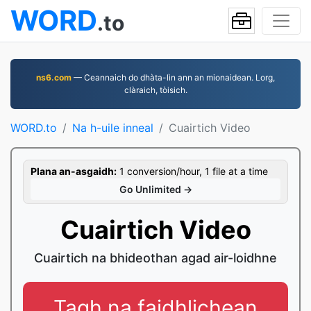
WORD
.to
ns6.com
— Ceannaich do dhàta-lìn ann an mionaidean. Lorg,
clàraich, tòisich.
WORD.to
Na h-uile inneal
Cuairtich Video
Plana an-asgaidh:
1 conversion/hour, 1 file at a time
Go Unlimited →
Cuairtich Video
Cuairtich na bhideothan agad air-loidhne
Tagh na faidhlichean