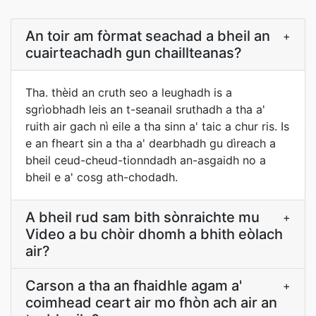
An toir am fòrmat seachad a bheil an
+
cuairteachadh gun chaillteanas?
Tha. thèid an cruth seo a leughadh is a
sgrìobhadh leis an t-seanail sruthadh a tha a'
ruith air gach nì eile a tha sinn a' taic a chur ris. Is
e an fheart sin a tha a' dearbhadh gu dìreach a
bheil ceud-cheud-tionndadh an-asgaidh no a
bheil e a' cosg ath-chodadh.
A bheil rud sam bith sònraichte mu
+
Video a bu chòir dhomh a bhith eòlach
air?
Carson a tha an fhaidhle agam a'
+
coimhead ceart air mo fhòn ach air an