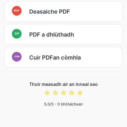
Deasaiche PDF
PDF
PDF a dhlùthadh
ZIP
Cuir PDFan còmhla
JOIN
Thoir measadh air an inneal seo
☆
☆
☆
☆
☆
5.0
/5 -
0
bhòtaichean