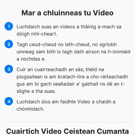
Mar a chluinneas tu Video
Luchdaich suas an videos a thàinig a-mach sa
1
dòigh mhì-cheart.
Tagh ceud-cheud no leth-cheud, no sgrìobh
2
uinneag sam bith is tagh dath airson na h-ionnlaid
a nochdas e.
Cuir an cuairteachadh an sàs; thèid na
3
piogsailean is am bratach-tìre a cho-rèiteachadh
gus am bi gach sealladair a' gabhail ris dè an t-
slighe a tha suas.
Luchdaich sìos am faidhle Video a chaidh a
4
chòmhdach.
Cuairtich Video Ceistean Cumanta