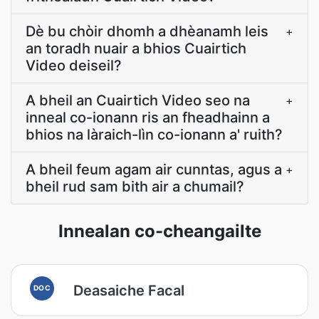
Dè bu chòir dhomh a dhèanamh leis
+
an toradh nuair a bhios Cuairtich
Video deiseil?
A bheil an Cuairtich Video seo na
+
inneal co-ionann ris an fheadhainn a
bhios na làraich-lìn co-ionann a' ruith?
A bheil feum agam air cunntas, agus a
+
bheil rud sam bith air a chumail?
Innealan co-cheangailte
Deasaiche Facal
DOC