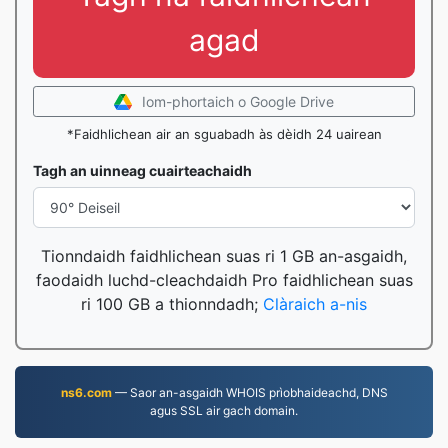
agad
Iom-phortaich o Google Drive
*Faidhlichean air an sguabadh às dèidh 24 uairean
Tagh an uinneag cuairteachaidh
Tionndaidh faidhlichean suas ri 1 GB an-asgaidh,
faodaidh luchd-cleachdaidh Pro faidhlichean suas
ri 100 GB a thionndadh;
Clàraich a-nis
ns6.com
— Saor an-asgaidh WHOIS prìobhaideachd, DNS
agus SSL air gach domain.