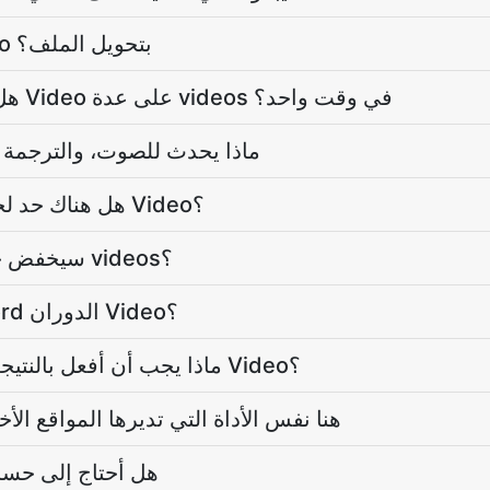
كيف تقوم الدوران Video بتحويل الملف؟
هل يمكنني تشغيل الدوران Video على عدة videos في وقت واحد؟
ماذا يحدث للصوت، والترجمة 
هل هناك حد لحجم الملف على الدوران Video؟
هل الدوران Video سيخفض جودة videos؟
لماذا يستضيف موقع Word الدوران Video؟
ماذا يجب أن أفعل بالنتيجة بعد الانتهاء من الدوران Video؟
هل الدوران Video هنا نفس الأداة التي تديرها المواقع ال
هل أحتاج إلى حس