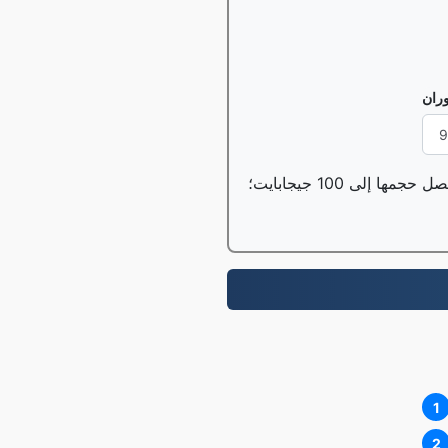
وران
1
2