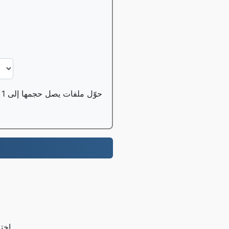
حوّل ملفات يصل حجمها إلى 1 جيجابايت مجانًا، ويمكن لمستخدمي النسخة الاحترافية تحويل ملفات يصل حجمها إلى 100 جيجابايت؛
اختا