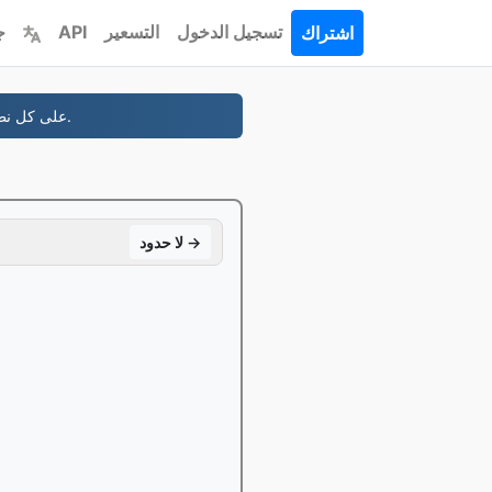
تسجيل الدخول
التسعير
API
ج
اشتراك
- الخصوصية المجانية لنظام Whois، ونظام DNS ونظام SSL على كل نطاق.
لا حدود →