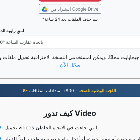
استيراد من Google Drive
*يتم حذف الملفات بعد 24 ساعة
انتقِ زاوية الد
سجّل الآن
- 800+ امتدادات النطاقات.
6- اللجنة الوطنية للصحة
كيف تدور Video
تحميل videos التي جاءت في الاتجاه الخاطئ.
ر ربع دورة أو نصف دورة، أو أدخل زاوية تعسفية واختار لوناً للزوايا