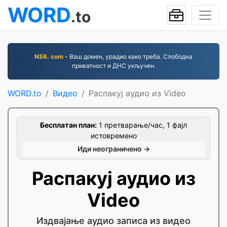
WORD
.to
NS6. com
- Ваш домен, урадио како треба. Слободна
приватност и ДНС укључен.
WORD.to
Видео
Распакуј аудио из Video
Бесплатан план:
1 претварање/час, 1 фајл
истовремено
Иди неограничено →
Распакуј аудио из
Video
Издвајање аудио записа из видео