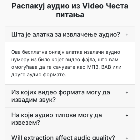
Распакуј аудио из Video Честа
питања
Шта је алатка за извлачење аудио?
+
Ова бесплатна онлајн алатка извлачи аудио
нумеру из било којег видео фајла, што вам
омогућава да га сачувате као МП3, ВАВ или
друге аудио формате.
Из којих видео формата могу да
+
извадим звук?
На које аудио типове могу да
+
извезем?
Will extraction affect audio quality?
+