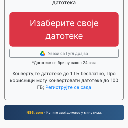
датотека
Изаберите своје
датотеке
Увези са Гугл драјва
*Датотеке се бришу након 24 сата
Конвертујте датотеке до 1 ГБ бесплатно, Про
корисници могу конвертовати датотеке до 100
ГБ;
Региструјте се сада
NS6. com
- Купите свој домење у минутима.