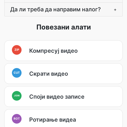
Да ли треба да направим налог?
+
Повезани алати
Компресуј видео
ZIP
Скрати видео
CUT
Споји видео записе
JOIN
Ротирање видеа
ROT