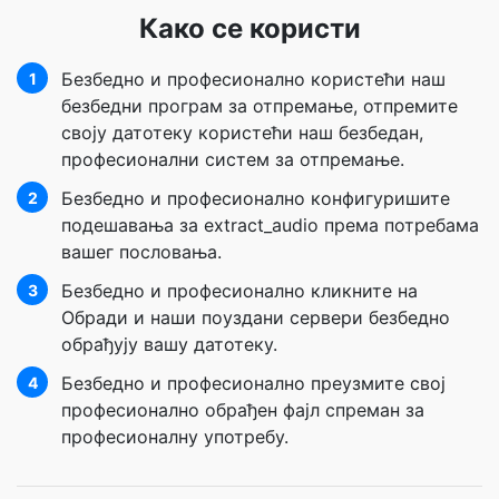
Како се користи
Безбедно и професионално користећи наш
1
безбедни програм за отпремање, отпремите
своју датотеку користећи наш безбедан,
професионални систем за отпремање.
Безбедно и професионално конфигуришите
2
подешавања за extract_audio према потребама
вашег пословања.
Безбедно и професионално кликните на
3
Обради и наши поуздани сервери безбедно
обрађују вашу датотеку.
Безбедно и професионално преузмите свој
4
професионално обрађен фајл спреман за
професионалну употребу.