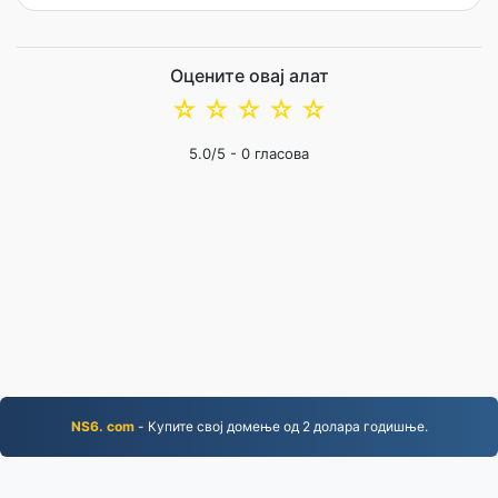
Оцените овај алат
☆
☆
☆
☆
☆
5.0
/5 -
0
гласова
NS6. com
- Купите свој домење од 2 долара годишње.