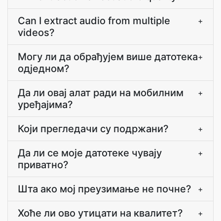
Can I extract audio from multiple
+
videos?
Могу ли да обрађујем више датотека
+
одједном?
Да ли овај алат ради на мобилним
+
уређајима?
Који прегледачи су подржани?
+
Да ли се моје датотеке чувају
+
приватно?
Шта ако мој преузимање не почне?
+
Хоће ли ово утицати на квалитет?
+