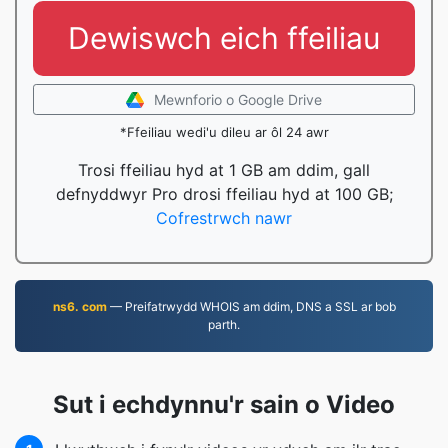
Dewiswch eich ffeiliau
Mewnforio o Google Drive
*Ffeiliau wedi'u dileu ar ôl 24 awr
Trosi ffeiliau hyd at 1 GB am ddim, gall
defnyddwyr Pro drosi ffeiliau hyd at 100 GB;
Cofrestrwch nawr
ns6. com
— Preifatrwydd WHOIS am ddim, DNS a SSL ar bob
parth.
Sut i echdynnu'r sain o Video