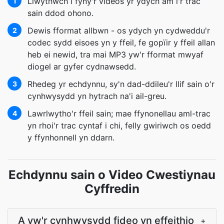
Llwythwch i fyny'r videos yr ydych am i'r trac
1
sain ddod ohono.
Dewis fformat allbwn - os ydych yn cydweddu'r
2
codec sydd eisoes yn y ffeil, fe gopïir y ffeil allan
heb ei newid, tra mai MP3 yw'r fformat mwyaf
diogel ar gyfer cydnawsedd.
Rhedeg yr echdynnu, sy'n dad-ddileu'r llif sain o'r
3
cynhwysydd yn hytrach na'i ail-greu.
Lawrlwytho'r ffeil sain; mae ffynonellau aml-trac
4
yn rhoi'r trac cyntaf i chi, felly gwiriwch os oedd
y ffynhonnell yn ddarn.
Echdynnu sain o Video Cwestiynau
Cyffredin
A yw'r cynhwysydd fideo yn effeithio
+