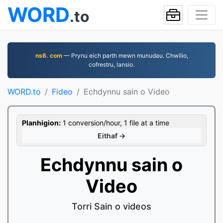
WORD
.to
ns6. com
— Prynu eich parth mewn munudau. Chwilio,
cofrestru, lansio.
WORD.to
Fideo
Echdynnu sain o Video
Planhigion:
1 conversion/hour, 1 file at a time
Eithaf →
Echdynnu sain o
Video
Torri Sain o videos