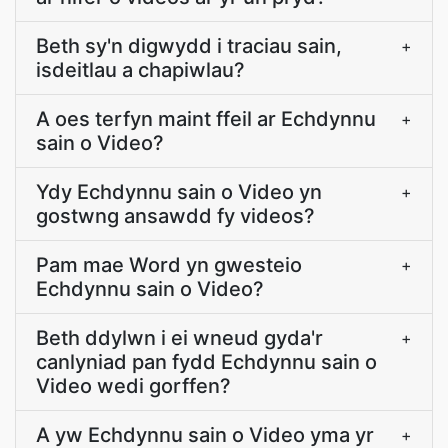
Beth sy'n digwydd i traciau sain,
+
isdeitlau a chapiwlau?
A oes terfyn maint ffeil ar Echdynnu
+
sain o Video?
Ydy Echdynnu sain o Video yn
+
gostwng ansawdd fy videos?
Pam mae Word yn gwesteio
+
Echdynnu sain o Video?
Beth ddylwn i ei wneud gyda'r
+
canlyniad pan fydd Echdynnu sain o
Video wedi gorffen?
A yw Echdynnu sain o Video yma yr
+