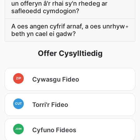
un offeryn â'r rhai sy'n rhedeg ar
safleoedd cymdogion?
A oes angen cyfrif arnaf, a oes unrhyw
+
beth yn cael ei gadw?
Offer Cysylltiedig
Cywasgu Fideo
ZIP
Torri'r Fideo
CUT
Cyfuno Fideos
JOIN