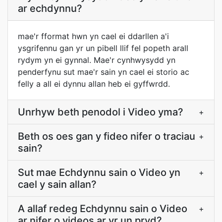
ar echdynnu?
mae'r fformat hwn yn cael ei ddarllen a'i
ysgrifennu gan yr un pibell llif fel popeth arall
rydym yn ei gynnal. Mae'r cynhwysydd yn
penderfynu sut mae'r sain yn cael ei storio ac
felly a all ei dynnu allan heb ei gyffwrdd.
Unrhyw beth penodol i Video yma?
+
Beth os oes gan y fideo nifer o traciau
+
sain?
Sut mae Echdynnu sain o Video yn
+
cael y sain allan?
A allaf redeg Echdynnu sain o Video
+
ar nifer o videos ar yr un pryd?