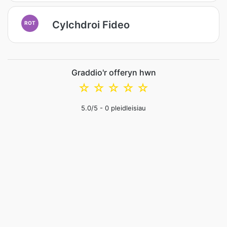
Cylchdroi Fideo
ROT
Graddio'r offeryn hwn
☆
☆
☆
☆
☆
5.0
/5 -
0
pleidleisiau