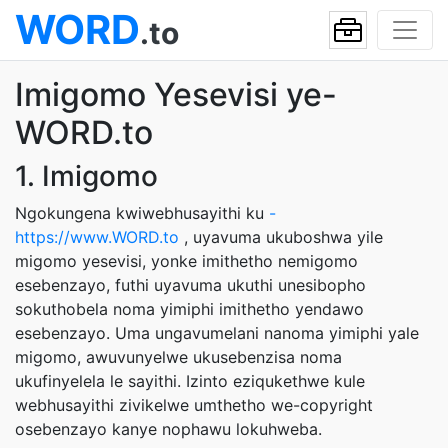
WORD
.to
Imigomo Yesevisi ye-
WORD.to
1. Imigomo
Ngokungena kwiwebhusayithi ku
-
https://www.WORD.to
, uyavuma ukuboshwa yile
migomo yesevisi, yonke imithetho nemigomo
esebenzayo, futhi uyavuma ukuthi unesibopho
sokuthobela noma yimiphi imithetho yendawo
esebenzayo. Uma ungavumelani nanoma yimiphi yale
migomo, awuvunyelwe ukusebenzisa noma
ukufinyelela le sayithi. Izinto eziqukethwe kule
webhusayithi zivikelwe umthetho we-copyright
osebenzayo kanye nophawu lokuhweba.