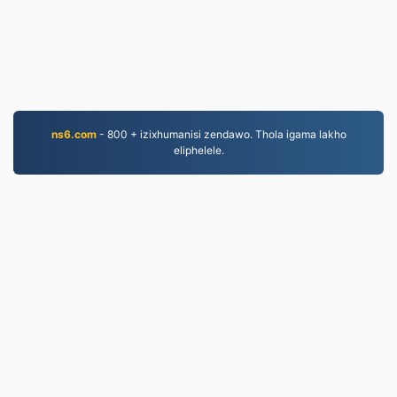
ns6.com
- 800 + izixhumanisi zendawo. Thola igama lakho
eliphelele.
WORD.to
2,854,459 Amafayela aguquliwe kusukela ngo-2019
Inqubomgomo yobumfihlo
|
Imigomo Yesevisi
|
Mayelana NATHI
|
Xhumana nathi
|
API
|
Izinhlamvu
|
Faka i-app
© 2026 WORD.to
|
VPS.org
LLC | Yenziwe ngu
nadermx