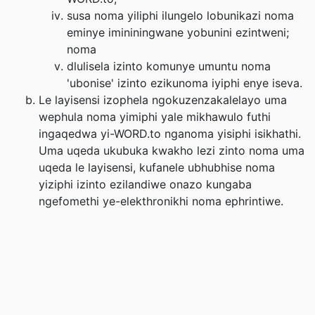
susa noma yiliphi ilungelo lobunikazi noma
eminye imininingwane yobunini ezintweni;
noma
dlulisela izinto komunye umuntu noma
'ubonise' izinto ezikunoma iyiphi enye iseva.
Le layisensi izophela ngokuzenzakalelayo uma
wephula noma yimiphi yale mikhawulo futhi
ingaqedwa yi-WORD.to nganoma yisiphi isikhathi.
Uma uqeda ukubuka kwakho lezi zinto noma uma
uqeda le layisensi, kufanele ubhubhise noma
yiziphi izinto ezilandiwe onazo kungaba
ngefomethi ye-elekthronikhi noma ephrintiwe.