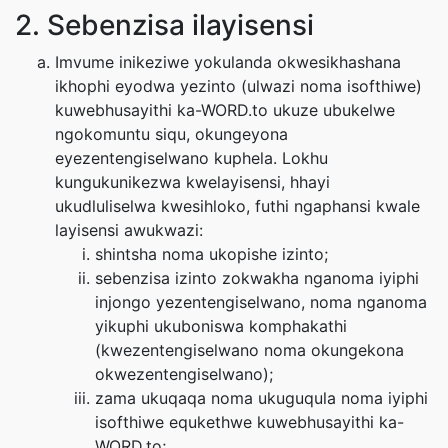
2. Sebenzisa ilayisensi
Imvume inikeziwe yokulanda okwesikhashana
ikhophi eyodwa yezinto (ulwazi noma isofthiwe)
kuwebhusayithi ka-WORD.to ukuze ubukelwe
ngokomuntu siqu, okungeyona
eyezentengiselwano kuphela. Lokhu
kungukunikezwa kwelayisensi, hhayi
ukudluliselwa kwesihloko, futhi ngaphansi kwale
layisensi awukwazi:
shintsha noma ukopishe izinto;
sebenzisa izinto zokwakha nganoma iyiphi
injongo yezentengiselwano, noma nganoma
yikuphi ukuboniswa komphakathi
(kwezentengiselwano noma okungekona
okwezentengiselwano);
zama ukuqaqa noma ukuguqula noma iyiphi
isofthiwe equkethwe kuwebhusayithi ka-
WORD.to;