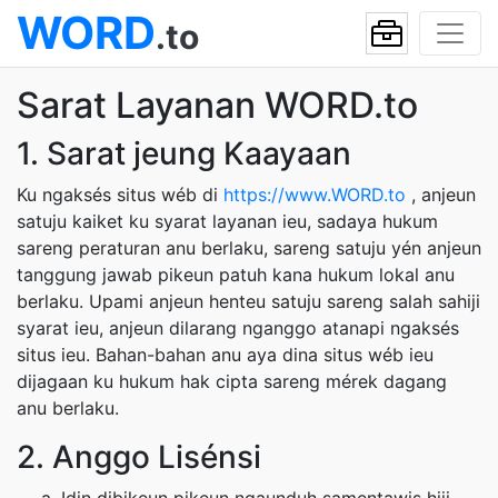
WORD
.to
Sarat Layanan WORD.to
1. Sarat jeung Kaayaan
Ku ngaksés situs wéb di
https://www.WORD.to
, anjeun
satuju kaiket ku syarat layanan ieu, sadaya hukum
sareng peraturan anu berlaku, sareng satuju yén anjeun
tanggung jawab pikeun patuh kana hukum lokal anu
berlaku. Upami anjeun henteu satuju sareng salah sahiji
syarat ieu, anjeun dilarang nganggo atanapi ngaksés
situs ieu. Bahan-bahan anu aya dina situs wéb ieu
dijagaan ku hukum hak cipta sareng mérek dagang
anu berlaku.
2. Anggo Lisénsi