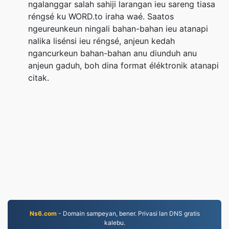
ngalanggar salah sahiji larangan ieu sareng tiasa
réngsé ku WORD.to iraha waé. Saatos
ngeureunkeun ningali bahan-bahan ieu atanapi
nalika lisénsi ieu réngsé, anjeun kedah
ngancurkeun bahan-bahan anu diunduh anu
anjeun gaduh, boh dina format éléktronik atanapi
citak.
Ns6.com
- Domain sampeyan, bener. Privasi lan DNS gratis
kalebu.