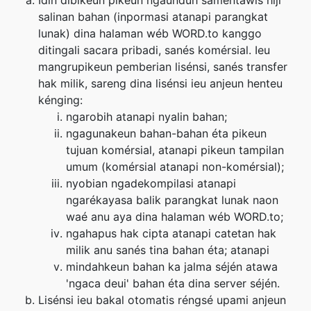
Idin dibikeun pikeun ngaunduh samentawis hiji
salinan bahan (inpormasi atanapi parangkat
lunak) dina halaman wéb WORD.to kanggo
ditingali sacara pribadi, sanés komérsial. Ieu
mangrupikeun pemberian lisénsi, sanés transfer
hak milik, sareng dina lisénsi ieu anjeun henteu
kénging:
ngarobih atanapi nyalin bahan;
ngagunakeun bahan-bahan éta pikeun
tujuan komérsial, atanapi pikeun tampilan
umum (komérsial atanapi non-komérsial);
nyobian ngadekompilasi atanapi
ngarékayasa balik parangkat lunak naon
waé anu aya dina halaman wéb WORD.to;
ngahapus hak cipta atanapi catetan hak
milik anu sanés tina bahan éta; atanapi
mindahkeun bahan ka jalma séjén atawa
'ngaca deui' bahan éta dina server séjén.
Lisénsi ieu bakal otomatis réngsé upami anjeun