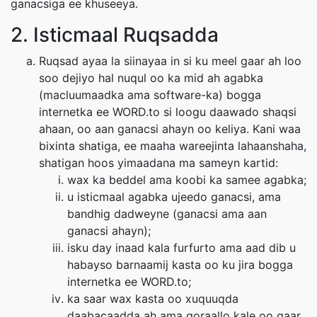
ganacsiga ee khuseeya.
2. Isticmaal Ruqsadda
Ruqsad ayaa la siinayaa in si ku meel gaar ah loo
soo dejiyo hal nuqul oo ka mid ah agabka
(macluumaadka ama software-ka) bogga
internetka ee WORD.to si loogu daawado shaqsi
ahaan, oo aan ganacsi ahayn oo keliya. Kani waa
bixinta shatiga, ee maaha wareejinta lahaanshaha,
shatigan hoos yimaadana ma sameyn kartid:
wax ka beddel ama koobi ka samee agabka;
u isticmaal agabka ujeedo ganacsi, ama
bandhig dadweyne (ganacsi ama aan
ganacsi ahayn);
isku day inaad kala furfurto ama aad dib u
habayso barnaamij kasta oo ku jira bogga
internetka ee WORD.to;
ka saar wax kasta oo xuquuqda
daabacaadda ah ama qoraallo kale oo gaar