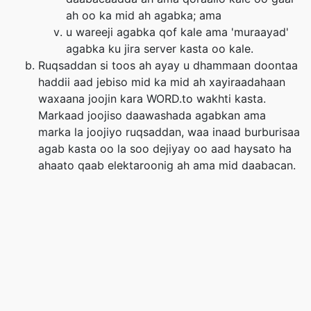
ah oo ka mid ah agabka; ama
u wareeji agabka qof kale ama 'muraayad'
agabka ku jira server kasta oo kale.
Ruqsaddan si toos ah ayay u dhammaan doontaa
haddii aad jebiso mid ka mid ah xayiraadahaan
waxaana joojin kara WORD.to wakhti kasta.
Markaad joojiso daawashada agabkan ama
marka la joojiyo ruqsaddan, waa inaad burburisaa
agab kasta oo la soo dejiyay oo aad haysato ha
ahaato qaab elektaroonig ah ama mid daabacan.