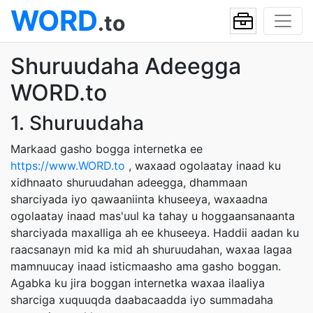
WORD
.to
Shuruudaha Adeegga
WORD.to
1. Shuruudaha
Markaad gasho bogga internetka ee
https://www.WORD.to
, waxaad ogolaatay inaad ku
xidhnaato shuruudahan adeegga, dhammaan
sharciyada iyo qawaaniinta khuseeya, waxaadna
ogolaatay inaad mas'uul ka tahay u hoggaansanaanta
sharciyada maxalliga ah ee khuseeya. Haddii aadan ku
raacsanayn mid ka mid ah shuruudahan, waxaa lagaa
mamnuucay inaad isticmaasho ama gasho boggan.
Agabka ku jira boggan internetka waxaa ilaaliya
sharciga xuquuqda daabacaadda iyo summadaha