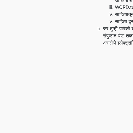
साहित्याच
WORD.to च
साहित्यात
साहित्य दु
जर तुम्ही यापैकी
संपुष्टात येऊ शकतो
असलेले इलेक्ट्रॉ