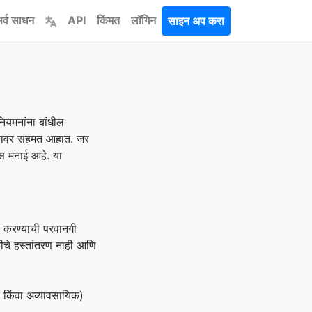
र्व साधन
API
किंमत
लॉगिन
साइन अप करा
ियमनांना बांधील
त यावर सहमत आहात. जर
ास मनाई आहे. या
ड करण्याची परवानगी
कीचे हस्तांतरण नाही आणि
क किंवा अव्यावसायिक)