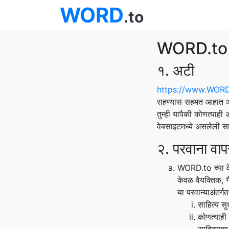
WORD
.to
WORD.to स
१. अटी
https://www.WORD
राहण्यास सहमत आहात आण
तुम्ही यापैकी कोणत्याही
वेबसाइटमध्ये असलेली सामग
२. परवाना वाप
WORD.to च्या वे
केवळ वैयक्तिक, ग
या परवान्याअंतर्ग
साहित्य सु
कोणत्याही