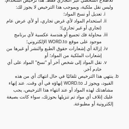
للاطلاع الشخصي غير التجاري فقط. هذا ترخيص استخدام،
وليس نقل ملكية، وبموجب هذا الترخيص لا يجوز لك:
تعديل أو نسخ المواد؛
استخدام المواد لأي غرض تجاري، أو لأي عرض عام
(تجاري أو غير تجاري)؛
محاولة فك تجميع أو هندسة عكسية لأي برنامج
موجود على موقع WORD.to الإلكتروني؛
إزالة أي إشعارات حقوق الطبع والنشر أو غيرها من
إشعارات الملكية من المواد؛ أو
نقل المواد إلى شخص آخر أو "نسخ" المواد على أي
خادم آخر.
ينتهي هذا الترخيص تلقائيًا في حال انتهاك أي من هذه
القيود، ويجوز لـ WORD.to إنهاؤه في أي وقت. عند إنهاء
مشاهدتك لهذه المواد أو عند انتهاء هذا الترخيص، يجب
عليك إتلاف أي مواد تم تنزيلها بحوزتك، سواء كانت بصيغة
إلكترونية أو مطبوعة.