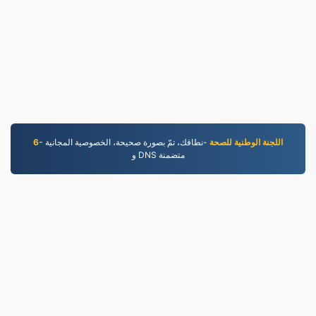
6- اللجنة الوطنية للصحة
-نطاقك، تمّ بصورة صحيحة، الخصوصية المجانية
و DNS متضمنة
WORD.to
2,852,962 الملفات التي تم تحويلها منذ عام 2019
|
سياسة الخصوصية
|
شروط الخدمة
|
معلومات عنا
|
اتصل بنا
عينات
|
تثبيت التطبيق
|
API
LLC | صنع بواسطة
VPS.org
|
© 2026 WORD.to