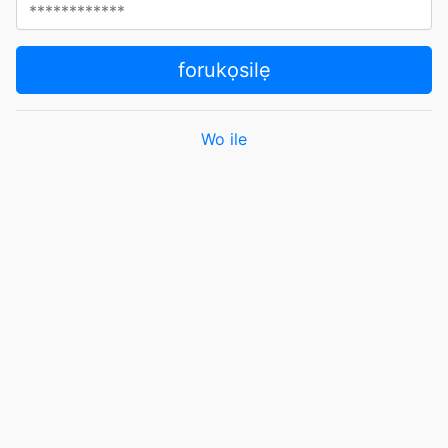
forukọsilẹ
Wo ile