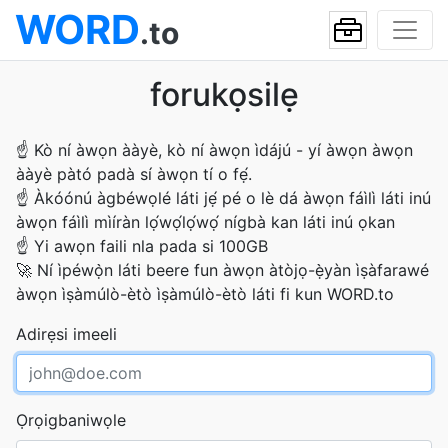
WORD
.to
forukọsilẹ
☝
Kò ní àwọn ààyè, kò ní àwọn ìdájú - yí àwọn àwọn
ààyè pàtó padà sí àwọn tí o fẹ́.
☝
Àkóónú àgbéwọlé láti jẹ́ pé o lè dá àwọn fáìlì láti inú
àwọn fáìlì mìíràn lọ́wọ́lọ́wọ́ nígbà kan láti inú ọkan
☝
Yi awọn faili nla pada si 100GB
🚀
Ní ìpéwọ̀n láti beere fun àwọn àtòjọ-ẹ̀yàn ìṣàfarawé
àwọn ìṣàmúlò-ètò ìṣàmúlò-ètò láti fi kun WORD.to
Adirẹsi imeeli
Ọrọigbaniwọle