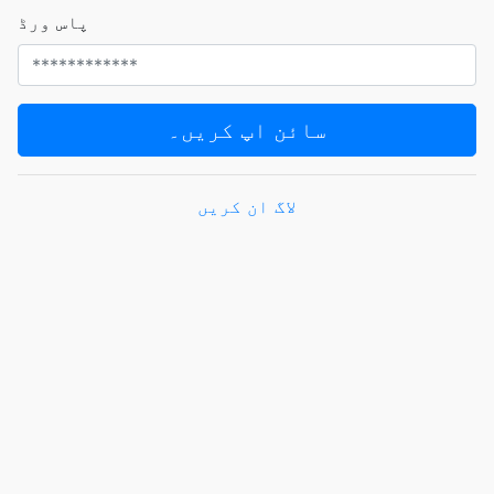
پاس ورڈ
سائن اپ کریں۔
لاگ ان کریں