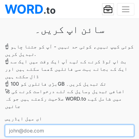
WORD
.to
سائن اپ کریں۔
کوئی کیپ نہیں، کوئی حد نہیں - آپ کو جتنا چاہو
☝
تبدیل کریں.
بٹ اپ لوڈ کرنے کے لیے آپ ایک وقت میں ایک سے
☝
ایک کے بجائے بہت سی فائلیں گھما سکتے ہیں اور
ڈال سکتے ہیں
بڑی فائلوں کو 100GB تک تبدیل کریں۔
☝
اضافی تبدیل وسایل کے لئے درخواست کرنے کی
🚀
صلاحیت رکھتے ہیں جو کہ WORD.to میں شامل کیے
جائیں
ای میل ایڈریس