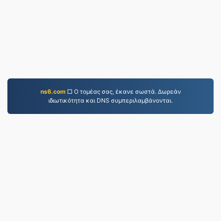
ns6.com
□ Ο τομέας σας, έκανε σωστά. Δωρεάν
ιδιωτικότητα και DNS συμπεριλαμβάνονται.
WORD.to
2,853,437 Αρχεία που έχουν μετατραπεί από το
2019
Πολιτική Απορρήτου
|
Όροι Παροχής Υπηρεσιών
|
Σχετικά με εμάς
|
Επικοινωνήστε μαζί μας
|
API
|
Δείγματα
|
Εγκατάσταση εφαρμογής