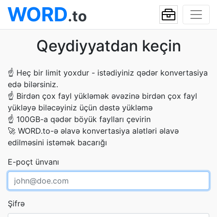
WORD
.to
Qeydiyyatdan keçin
☝
Heç bir limit yoxdur - istədiyiniz qədər konvertasiya
edə bilərsiniz.
☝
Birdən çox fayl yükləmək əvəzinə birdən çox fayl
yükləyə biləcəyiniz üçün dəstə yükləmə
☝
100GB-a qədər böyük faylları çevirin
🚀
WORD.to-ə əlavə konvertasiya alətləri əlavə
edilməsini istəmək bacarığı
E-poçt ünvanı
Şifrə