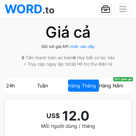
WORD
.to
Giá cả
Đối với giá API
nhấn vào đây
🔒 Tiền thanh toán an toàn
❌ Hủy bất cứ lúc nào
⚡ Truy cập ngay lập tức
📧 Hỗ trợ thư điện tử
25% giảm giá
24h
Tuần
Hàng Tháng
Hàng Năm
12.0
US$
Mỗi người dùng / tháng