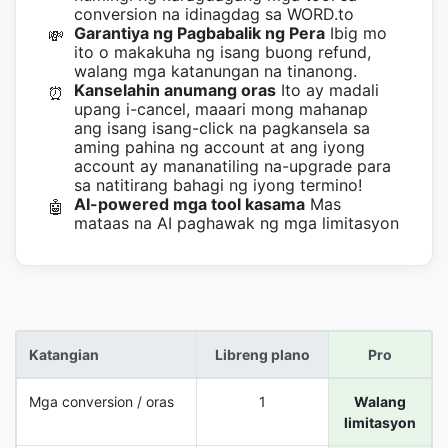
conversion na idinagdag sa WORD.to
Garantiya ng Pagbabalik ng Pera
Ibig mo
💸
ito o makakuha ng isang buong refund,
walang mga katanungan na tinanong.
Kanselahin anumang oras
Ito ay madali
⏰
upang i-cancel, maaari mong mahanap
ang isang isang-click na pagkansela sa
aming pahina ng account at ang iyong
account ay mananatiling na-upgrade para
sa natitirang bahagi ng iyong termino!
AI-powered mga tool kasama
Mas
🤖
mataas na AI paghawak ng mga limitasyon
Katangian
Libreng plano
Pro
Mga conversion / oras
1
Walang
limitasyon