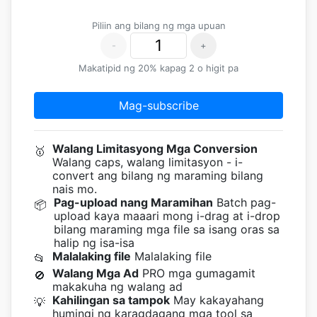
Piliin ang bilang ng mga upuan
-
+
Makatipid ng 20% kapag 2 o higit pa
Mag-subscribe
Walang Limitasyong Mga Conversion
🥇
Walang caps, walang limitasyon - i-
convert ang bilang ng maraming bilang
nais mo.
Pag-upload nang Maramihan
Batch pag-
📦
upload kaya maaari mong i-drag at i-drop
bilang maraming mga file sa isang oras sa
halip ng isa-isa
Malalaking file
Malalaking file
📂
Walang Mga Ad
PRO mga gumagamit
🚫
makakuha ng walang ad
Kahilingan sa tampok
May kakayahang
💡
humingi ng karagdagang mga tool sa