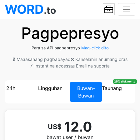
WORD
.to
Pagpepresyo
Para sa API pagpepresyo
Mag-click dito
🔒 Maaasahang pagbabayad
❌ Kanselahin anumang oras
⚡ Instant na access
📧 Email na suporta
25% diskwento
24h
Lingguhan
Buwan-
Taunang
Buwan
12.0
US$
bawat user / buwan