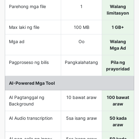
Parehong mga file
1
Walang
limitasyon
Max laki ng file
100 MB
1 GB+
Mga ad
Oo
Walang
Mga Ad
Pagproseso ng bilis
Pangkalahatang
Pila ng
prayoridad
AI-Powered Mga Tool
AI Pagtanggal ng
10 bawat araw
100 bawat
Background
araw
AI Audio transcription
5sa isang araw
50 kada
araw
AI pag-aalis ng ingay
5sa isang araw
50 kada