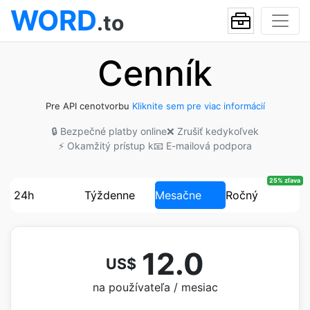
WORD
.to
Cenník
Pre API cenotvorbu
Kliknite sem pre viac informácií
🔒 Bezpečné platby online
❌ Zrušiť kedykoľvek
⚡ Okamžitý prístup k
📧 E-mailová podpora
25% zľava
24h
Týždenne
Mesačne
Ročný
12.0
US$
na používateľa / mesiac