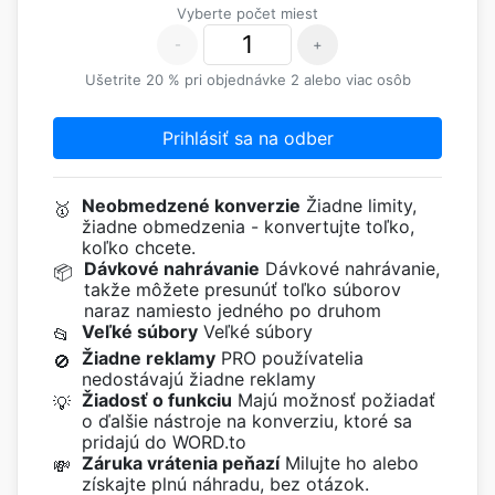
Vyberte počet miest
-
+
Ušetrite 20 % pri objednávke 2 alebo viac osôb
Prihlásiť sa na odber
Neobmedzené konverzie
Žiadne limity,
🥇
žiadne obmedzenia - konvertujte toľko,
koľko chcete.
Dávkové nahrávanie
Dávkové nahrávanie,
📦
takže môžete presunúť toľko súborov
naraz namiesto jedného po druhom
Veľké súbory
Veľké súbory
📂
Žiadne reklamy
PRO používatelia
🚫
nedostávajú žiadne reklamy
Žiadosť o funkciu
Majú možnosť požiadať
💡
o ďalšie nástroje na konverziu, ktoré sa
pridajú do WORD.to
Záruka vrátenia peňazí
Milujte ho alebo
💸
získajte plnú náhradu, bez otázok.