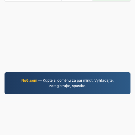
Ns6.com
— Kúpte si doménu za pár minút. Vyhľadajte,
zaregistrujte, spustite.
WORD.to
2,854,446 Súbory konvertované od roku 2019
Zásady ochrany osobných údajov
|
Podmienky