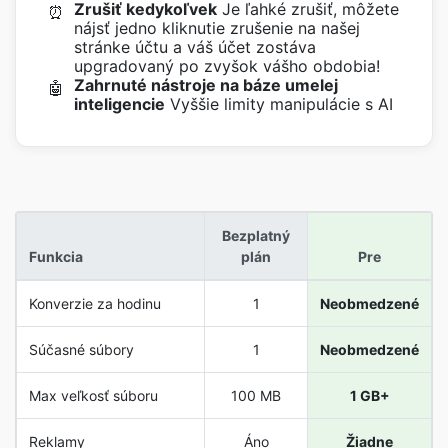
Zrušiť kedykoľvek
Je ľahké zrušiť, môžete
⏰
nájsť jedno kliknutie zrušenie na našej
stránke účtu a váš účet zostáva
upgradovaný po zvyšok vášho obdobia!
Zahrnuté nástroje na báze umelej
🤖
inteligencie
Vyššie limity manipulácie s AI
Bezplatný
Funkcia
plán
Pre
Konverzie za hodinu
1
Neobmedzené
Súčasné súbory
1
Neobmedzené
Max veľkosť súboru
100 MB
1 GB+
Reklamy
Áno
Žiadne