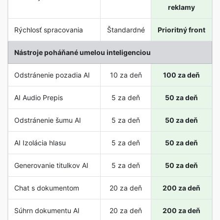
reklamy
Rýchlosť spracovania
Štandardné
Prioritný front
Nástroje poháňané umelou inteligenciou
Odstránenie pozadia AI
10 za deň
100 za deň
AI Audio Prepis
5 za deň
50 za deň
Odstránenie šumu AI
5 za deň
50 za deň
AI Izolácia hlasu
5 za deň
50 za deň
Generovanie titulkov AI
5 za deň
50 za deň
Chat s dokumentom
20 za deň
200 za deň
Súhrn dokumentu AI
20 za deň
200 za deň