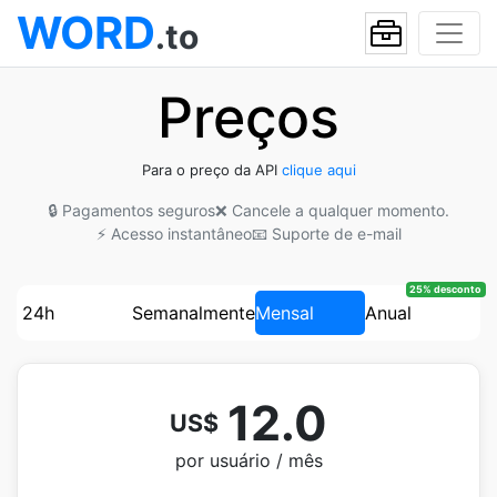
WORD
.to
Preços
Para o preço da API
clique aqui
🔒 Pagamentos seguros
❌ Cancele a qualquer momento.
⚡ Acesso instantâneo
📧 Suporte de e-mail
25% desconto
24h
Semanalmente
Mensal
Anual
12.0
US$
por usuário / mês