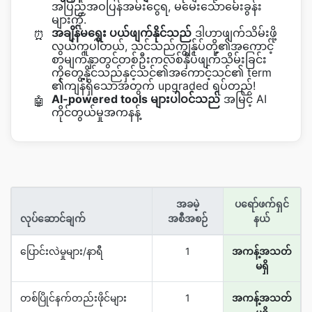
အပြည့်အဝပြန်အမ်းငွေရ, မမေးသောမေးခွန်း
များကို.
အချိန်မရွေး ပယ်ဖျက်နိုင်သည်
ဒါဟာဖျက်သိမ်းဖို့
⏰
လွယ်ကူပါတယ်, သင်သည်ကျွန်ုပ်တို့၏အကောင့်
စာမျက်နှာတွင်တစ်ဦးကလစ်နှိပ်ဖျက်သိမ်းခြင်း
ကိုတွေ့နိုင်သည်နှင့်သင်၏အကောင့်သင်၏ term
၏ကျန်ရှိသောအတွက် upgraded ရပ်တည်!
AI-powered tools များပါဝင်သည်
အမြင့် AI
🤖
ကိုင်တွယ်မှုအကနန့်
အခမဲ့
ပရော်ဖက်ရှင်
လုပ်ဆောင်ချက်
အစီအစဉ်
နယ်
ပြောင်းလဲမှုများ/နာရီ
1
အကန့်အသတ်
မရှိ
တစ်ပြိုင်နက်တည်းဖိုင်များ
1
အကန့်အသတ်