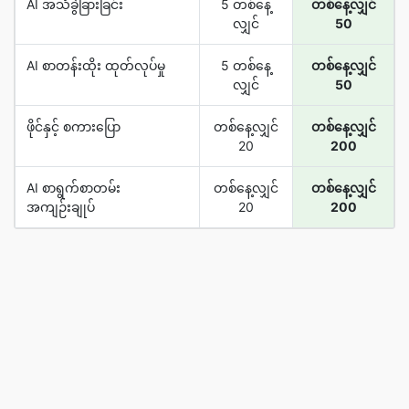
AI အသံခွဲခြားခြင်း
5 တစ်နေ့
တစ်နေ့လျှင်
လျှင်
50
AI စာတန်းထိုး ထုတ်လုပ်မှု
5 တစ်နေ့
တစ်နေ့လျှင်
လျှင်
50
ဖိုင်နှင့် စကားပြော
တစ်နေ့လျှင်
တစ်နေ့လျှင်
20
200
AI စာရွက်စာတမ်း
တစ်နေ့လျှင်
တစ်နေ့လျှင်
အကျဉ်းချုပ်
20
200