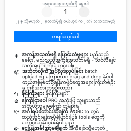
နေရာအရေအတွက်ကို ရွေးပါ
-
+
၂ ခု သို့မဟုတ် ၂ ခုထက်ပို၍ ဝယ်ယူပါက ၂၀% သက်သာမည်
စာရင်းသွင်းပါ
အကန့်အသတ်မရှိ ပြောင်းလဲမှုများ
မည်သည့်
🥇
ခေါင်း, မည်သည့်အကန့်အသတ်မရှိ - သင်လိုချင်
သလိုအများကြီးပြောင်းပါ။
အသုတ်လိုက် အပ်လုဒ်လုပ်ခြင်း
batch
📦
uploading ကြောင့်သင် drag and drop နိုင်ပါ
တယ်အဖြစ်တစ်ချိန်ကဖိုင်တွေအများကြီးတစ်ဦး
ချင်းစီအစားတစ်ဦးတည်း
ဖိုင်ကြီးများ
ဖိုင်ကြီးများ
📂
ကြော်ငြာမပါ
PRO အသုံးပြုသူများသည်
🚫
အဘယ်သူမျှမကြော်ငြာများရ
အင်္ဂါရပ်တောင်းဆိုချက်
WORD.to တွင်
💡
ထည့်သွင်းရန်အပိုပြောင်းပြန် tools တွေကို
တောင်းဆိုနိုင်စွမ်းရှိပါသည်
ငွေပြန်အမ်းအာမခံချက်
ဒါကိုချစ်သို့မဟုတ်
💸