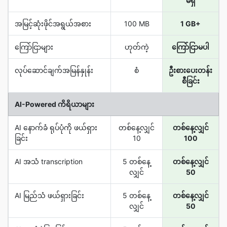
မရှိ
အမြင့်ဆုံးဖိုင်အရွယ်အစား
100 MB
1 GB+
ကြော်ငြာများ
ဟုတ်ကဲ့
ကြော်ငြာမပါ
လုပ်ဆောင်ချက်အမြန်နှုန်း
စံ
ဦးစားပေးတန်း
စီခြင်း
AI-Powered ကိရိယာများ
AI နောက်ခံ ရုပ်ပုံကို ဖယ်ရှား
တစ်နေ့လျှင်
တစ်နေ့လျှင်
ခြင်း
10
100
AI အသံ transcription
5 တစ်နေ့
တစ်နေ့လျှင်
လျှင်
50
AI မြည်သံ ဖယ်ရှားခြင်း
5 တစ်နေ့
တစ်နေ့လျှင်
လျှင်
50