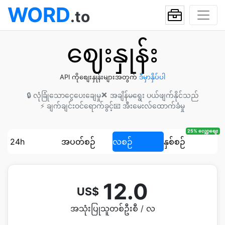
WORD
.to
ဈေးနှုန်း
API ကိုစျေးနှုန်းများအတွက်
ဒီမှာနှိပ်ပါ
🔒 လုံခြုံသောငွေပေးချေမှု
❌ အချိန်မရွေး ပယ်ဖျက်နိုင်သည်
⚡ ချက်ချင်းဝင်ရောက်ခွင့်
📧 အီးမေးလ်ထောက်ခံမှု
25% လျှော့စျေး
24h
အပတ်စဉ်
လစဉ်
နှစ်စဉ်
12.0
US$
အသုံးပြုသူတစ်ဦးစီ / လ