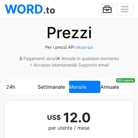
WORD
.to
Prezzi
Per i prezzi API
clicca qui
🔒 Pagamenti sicuri
❌ Annulla in qualsiasi momento
⚡ Accesso istantaneo
📧 Supporto email
25% sconto
24h
Settimanale
Mensile
Annuale
12.0
US$
per utente / mese