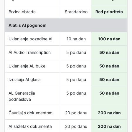
Brzina obrade
Standardno
Red prioriteta
Alati s AI pogonom
Uklanjanje pozadine AI
10 na dan
100 na dan
AI Audio Transcription
5 po danu
50 na dan
Uklanjanje AL buke
5 po danu
50 na dan
Izolacija AI glasa
5 po danu
50 na dan
AL Generacija
5 po danu
50 na dan
podnaslova
Čavrljaj s dokumentom
20 po danu
200 na dan
AI sažetak dokumenta
20 po danu
200 na dan