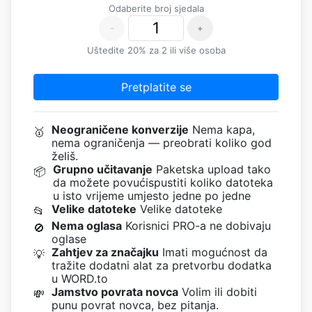
Odaberite broj sjedala
-
+
Uštedite 20% za 2 ili više osoba
Pretplatite se
Neograničene konverzije
Nema kapa,
🥇
nema ograničenja — preobrati koliko god
želiš.
Grupno učitavanje
Paketska upload tako
📦
da možete povućispustiti koliko datoteka
u isto vrijeme umjesto jedne po jedne
Velike datoteke
Velike datoteke
📂
Nema oglasa
Korisnici PRO-a ne dobivaju
🚫
oglase
Zahtjev za značajku
Imati mogućnost da
💡
tražite dodatni alat za pretvorbu dodatka
u WORD.to
Jamstvo povrata novca
Volim ili dobiti
💸
punu povrat novca, bez pitanja.