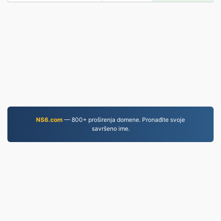
NS6.com
— 800+ proširenja domene. Pronađite svoje
savršeno ime.
WORD.to
2,854,071 Datoteke pretvorene od 2019.
Pravila o privatnosti
|
Uvjeti pružanja usluge
|
O nama
|
Kontaktirajte nas
|
API
|
Uzorci
|
Instaliraj aplikaciju