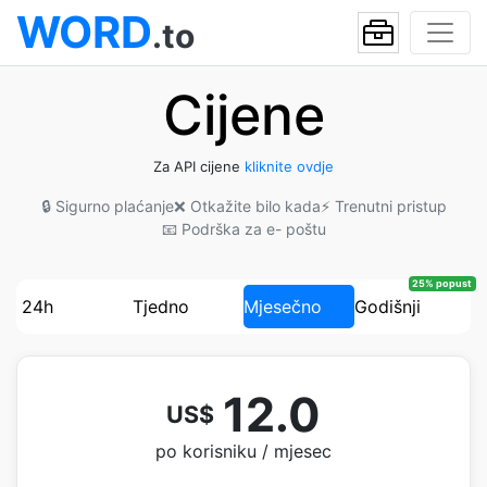
WORD
.to
Cijene
Za API cijene
kliknite ovdje
🔒 Sigurno plaćanje
❌ Otkažite bilo kada
⚡ Trenutni pristup
📧 Podrška za e- poštu
25% popust
24h
Tjedno
Mjesečno
Godišnji
12.0
US$
po korisniku / mjesec