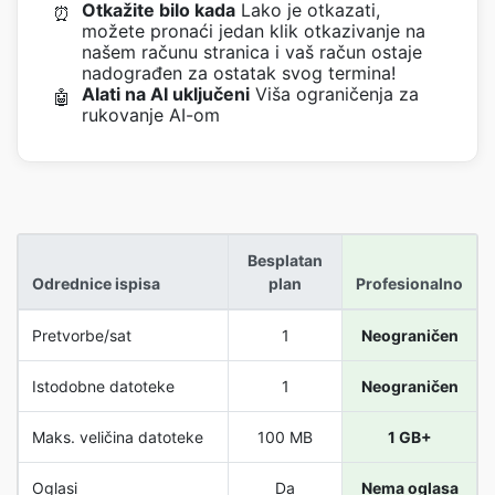
Otkažite bilo kada
Lako je otkazati,
⏰
možete pronaći jedan klik otkazivanje na
našem računu stranica i vaš račun ostaje
nadograđen za ostatak svog termina!
Alati na AI uključeni
Viša ograničenja za
🤖
rukovanje AI-om
Besplatan
Odrednice ispisa
plan
Profesionalno
Pretvorbe/sat
1
Neograničen
Istodobne datoteke
1
Neograničen
Maks. veličina datoteke
100 MB
1 GB+
Oglasi
Da
Nema oglasa