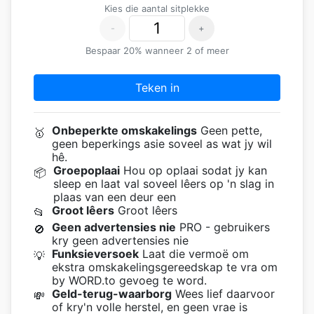
Kies die aantal sitplekke
-
+
Bespaar 20% wanneer 2 of meer
Teken in
Onbeperkte omskakelings
Geen pette,
🥇
geen beperkings asie soveel as wat jy wil
hê.
Groepoplaai
Hou op oplaai sodat jy kan
📦
sleep en laat val soveel lêers op 'n slag in
plaas van een deur een
Groot lêers
Groot lêers
📂
Geen advertensies nie
PRO - gebruikers
🚫
kry geen advertensies nie
Funksieversoek
Laat die vermoë om
💡
ekstra omskakelingsgereedskap te vra om
by WORD.to gevoeg te word.
Geld-terug-waarborg
Wees lief daarvoor
💸
of kry'n volle herstel, en geen vrae is