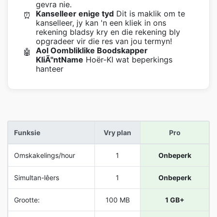
gevra nie.
Kanselleer enige tyd
Dit is maklik om te
⏰
kanselleer, jy kan 'n een kliek in ons
rekening bladsy kry en die rekening bly
opgradeer vir die res van jou termyn!
Aol Oombliklike Boodskapper
🤖
KliÃ"ntName
Hoër-KI wat beperkings
hanteer
Funksie
Vry plan
Pro
Omskakelings/hour
1
Onbeperk
Simultan-lêers
1
Onbeperk
Grootte:
100 MB
1 GB+