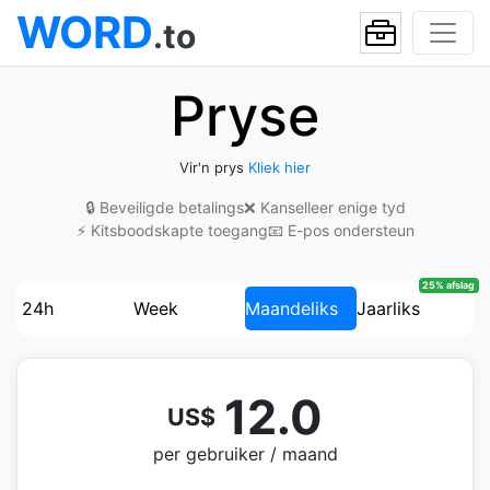
WORD
.to
Pryse
Vir'n prys
Kliek hier
🔒 Beveiligde betalings
❌ Kanselleer enige tyd
⚡ Kitsboodskapte toegang
📧 E-pos ondersteun
25% afslag
24h
Week
Maandeliks
Jaarliks
12.0
US$
per gebruiker / maand