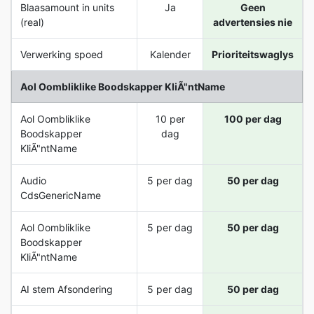
Blaasamount in units
Ja
Geen
(real)
advertensies nie
Verwerking spoed
Kalender
Prioriteitswaglys
Aol Oombliklike Boodskapper KliÃ"ntName
Aol Oombliklike
10 per
100 per dag
Boodskapper
dag
KliÃ"ntName
Audio
5 per dag
50 per dag
CdsGenericName
Aol Oombliklike
5 per dag
50 per dag
Boodskapper
KliÃ"ntName
AI stem Afsondering
5 per dag
50 per dag