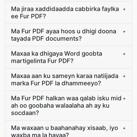
Ma jiraa xaddidaadda cabbirka faylka
+
ee Fur PDF?
Ma Fur PDF ayaa hoos u dhigi doona
+
tayada PDF documents?
Maxaa ka dhigaya Word goobta
+
martigelinta Fur PDF?
Maxaa aan ku sameyn karaa natiijada
+
marka Fur PDF la dhammeeyo?
Ma Fur PDF halkan waa qalab isku mid
+
ah oo goobaha walaalaha ah ay ku
socdaan?
Ma waxaan u baahanahay xisaab, iyo
+
waxba ma la hayaa?