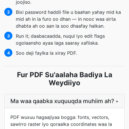
joojiso.
Bixi password haddii file u baahan yahay mid ka
2
mid ah in la furo oo dhan — in nooc waa sirta
dhabta ah oo aan la soo dhaafay halkan.
Run it; daabacaadda, nuqul iyo edit flags
3
ogolaansho ayaa laga saaray xafiiska.
Soo deji faylka la xiray PDF.
4
Fur PDF Su'aalaha Badiya La
Weydiiyo
Ma waa qaabka xuquuqda muhiim ah?
+
PDF wuxuu hagaajiyaa bogga: fonts, vectors,
sawirro raster iyo qoraalka coordinates waa la