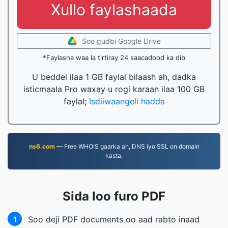
Xullo faylashaada
Soo gudbi Google Drive
*Faylasha waa la tirtiray 24 saacadood ka dib
U beddel ilaa 1 GB faylal bilaash ah, dadka
isticmaala Pro waxay u rogi karaan ilaa 100 GB
faylal;
Isdiiwaangeli hadda
ns6.com
— Free WHOIS gaarka ah, DNS iyo SSL on domain
kasta.
Sida loo furo PDF
Soo deji PDF documents oo aad rabto inaad
1