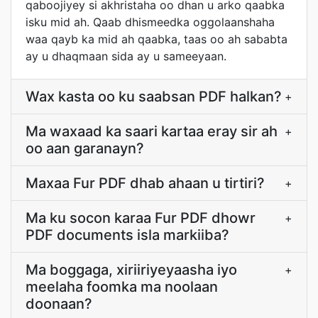
qaboojiyey si akhristaha oo dhan u arko qaabka
isku mid ah. Qaab dhismeedka oggolaanshaha
waa qayb ka mid ah qaabka, taas oo ah sababta
ay u dhaqmaan sida ay u sameeyaan.
Wax kasta oo ku saabsan PDF halkan?
+
Ma waxaad ka saari kartaa eray sir ah
+
oo aan garanayn?
Maxaa Fur PDF dhab ahaan u tirtiri?
+
Ma ku socon karaa Fur PDF dhowr
+
PDF documents isla markiiba?
Ma boggaga, xiriiriyeyaasha iyo
+
meelaha foomka ma noolaan
doonaan?