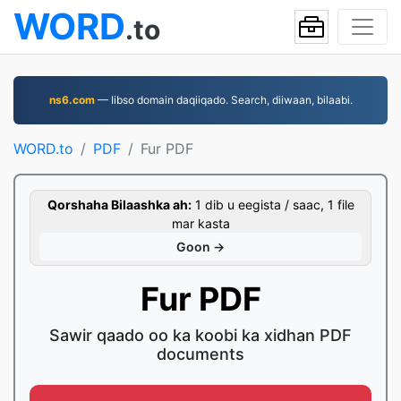
WORD
.to
ns6.com
— Iibso domain daqiiqado. Search, diiwaan, bilaabi.
WORD.to
PDF
Fur PDF
Qorshaha Bilaashka ah:
1 dib u eegista / saac, 1 file
mar kasta
Goon →
Fur PDF
Sawir qaado oo ka koobi ka xidhan PDF
documents