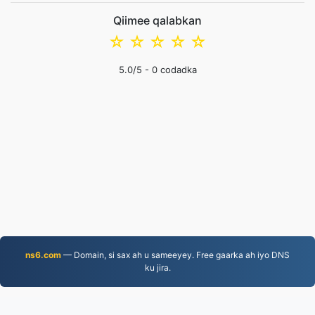
Qiimee qalabkan
☆
☆
☆
☆
☆
5.0
/5 -
0
codadka
ns6.com
— Domain, si sax ah u sameeyey. Free gaarka ah iyo DNS
ku jira.