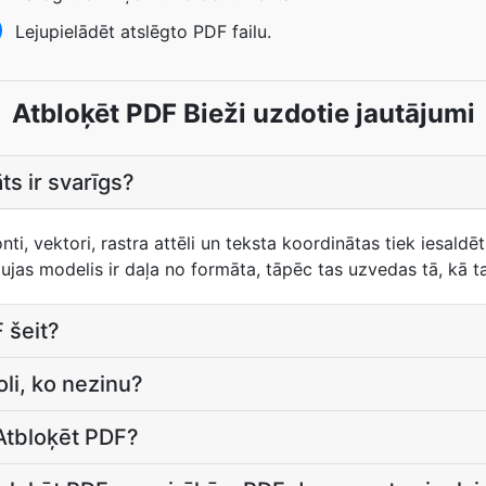
Lejupielādēt atslēgto PDF failu.
Atbloķēt PDF Bieži uzdotie jautājumi
s ir svarīgs?
nti, vektori, rastra attēli un teksta koordinātas tiek iesaldēti
ujas modelis ir daļa no formāta, tāpēc tas uzvedas tā, kā ta
 šeit?
li, ko nezinu?
Atbloķēt PDF?