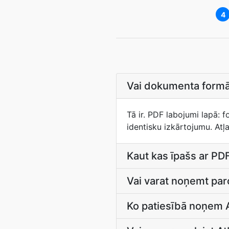
4
Vai dokumenta formāt
Tā ir. PDF labojumi lapā: fo
identisku izkārtojumu. Atļa
Kaut kas īpašs ar PDF
Vai varat noņemt paro
Ko patiesībā noņem 