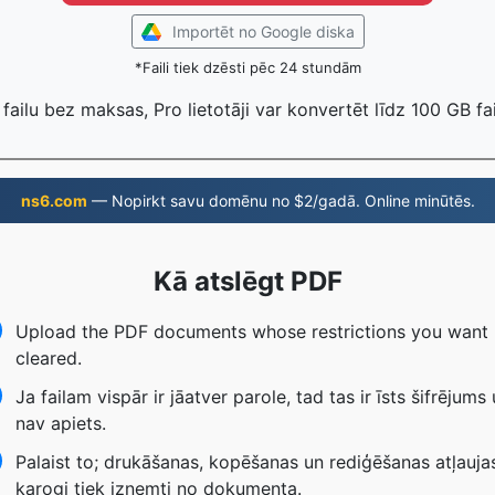
Importēt no Google diska
*Faili tiek dzēsti pēc 24 stundām
 failu bez maksas, Pro lietotāji var konvertēt līdz 100 GB fa
ns6.com
— Nopirkt savu domēnu no $2/gadā. Online minūtēs.
Kā atslēgt PDF
Upload the PDF documents whose restrictions you want
cleared.
Ja failam vispār ir jāatver parole, tad tas ir īsts šifrējums
nav apiets.
Palaist to; drukāšanas, kopēšanas un rediģēšanas atļauja
karogi tiek izņemti no dokumenta.