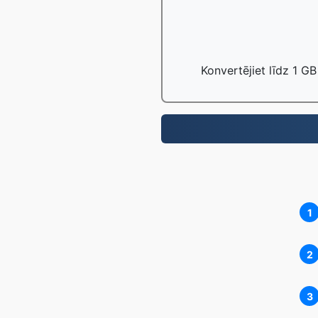
Konvertējiet līdz 1 GB
1
2
3