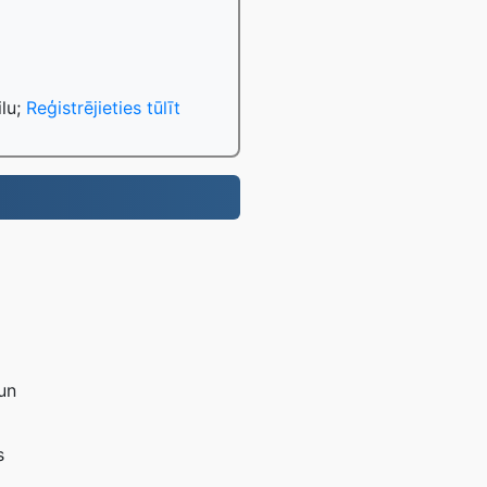
ilu;
Reģistrējieties tūlīt
 un
s