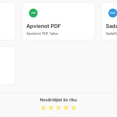
CUT
JOIN
Apvienot PDF
Sada
Apvienot PDF failus
Sadalīt
Novērtējiet šo rīku
☆
☆
☆
☆
☆