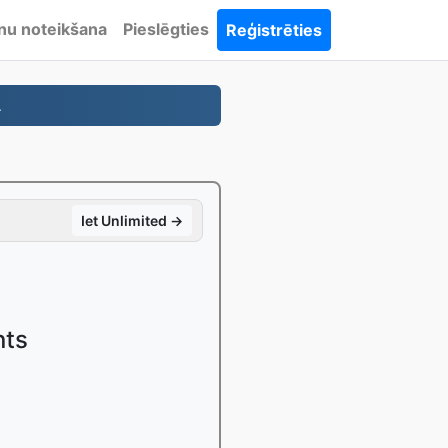
nu noteikšana
Pieslēgties
Reģistrēties
.
Iet Unlimited →
nts