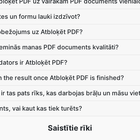
Atbloķēt PDF uz vairākām PDF documents vienlaic
es un formu lauki izdzīvot?
erobežojums uz Atbloķēt PDF?
zeminās manas PDF documents kvalitāti?
ators ir Atbloķēt PDF?
 the result once Atbloķēt PDF is finished?
 ir tas pats rīks, kas darbojas brāļu un māsu vie
ts, vai kaut kas tiek turēts?
Saistītie rīki