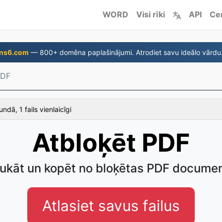
WORD
Visi rīki
API
Ce
ns6.com
— 800+ domēna paplašinājumi. Atrodiet savu ideālo vārdu
PDF
ndā, 1 fails vienlaicīgi
Atbloķēt PDF
ukāt un kopēt no bloķētas PDF docume
Atlasiet savus failus