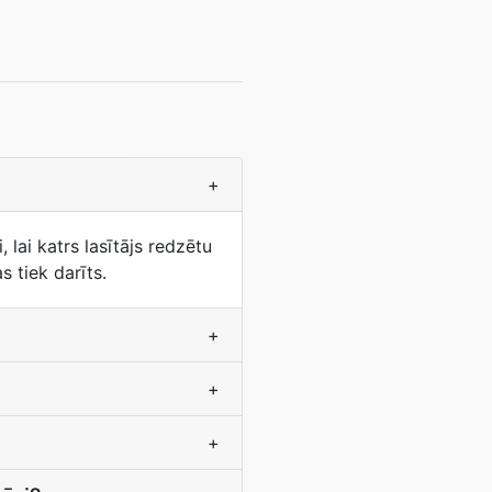
+
, lai katrs lasītājs redzētu
s tiek darīts.
+
+
+