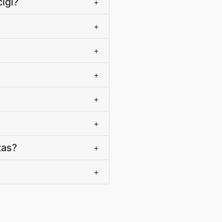
īgi?
+
+
+
+
+
+
tas?
+
+