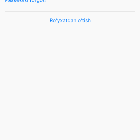
Password forgot?
Ro'yxatdan o'tish