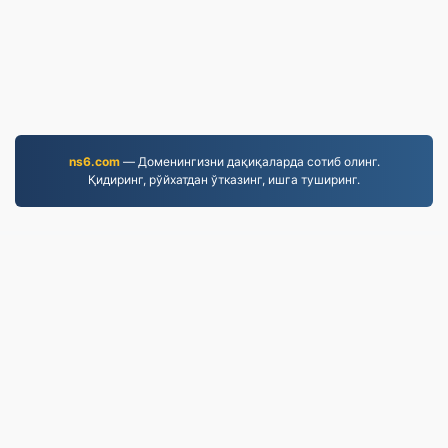
ns6.com
— Доменингизни дақиқаларда сотиб олинг.
Қидиринг, рўйхатдан ўтказинг, ишга туширинг.
WORD.to
2,854,642 2019-yildan beri o'zgartirilgan fayllar
Maxfiylik siyosati
|
Xizmat ko'rsatish shartlari
|
Biz
haqimizda
|
Biz bilan bog'lanish
|
API
|
Намуналар
|
Дастурни ўрнатиш
© 2026 WORD.to
|
VPS.org
LLC | Tayyorlagan
nadermx