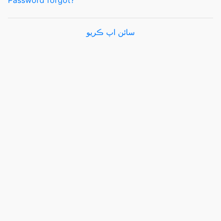
Password forgot?
سائن اپ ڪريو