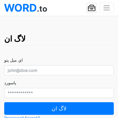
WORD
.to
لاگ ان
اي ميل پتو
پاسورڊ
لاگ ان