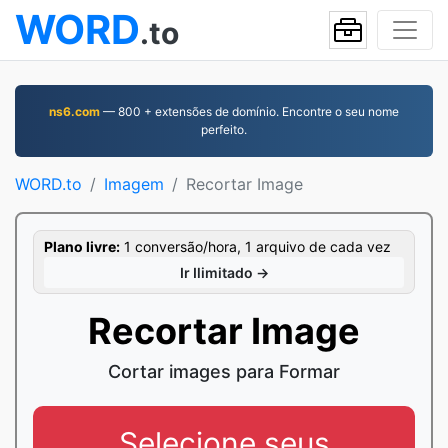
WORD
.to
ns6.com
— 800 + extensões de domínio. Encontre o seu nome
perfeito.
WORD.to
Imagem
Recortar Image
Plano livre:
1 conversão/hora, 1 arquivo de cada vez
Ir Ilimitado →
Recortar Image
Cortar images para Formar
Selecione seus