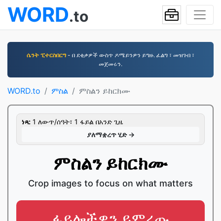
WORD
.to
ሴንት ፒተርስበርግ
- በ ደቂቃዎች ውስጥ ዶሜይንዎን ይግዙ. ፈልግ ፣ መዝገብ ፣
መጀመሩን.
WORD.to
ምስል
ምስልን ይከርክሙ
ነጻ:
1 ለውጥ/ሰዓት፣ 1 ፋይል በአንድ ጊዜ
ያለማቋረጥ ሂድ →
ምስልን ይከርክሙ
Crop images to focus on what matters
ፋይሎችዎን ይምረጡ