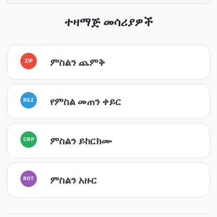
ተዛማጅ መሳሪያዎች
ምስልን ጨምቅ
ZIP
የምስል መጠን ቀይር
RSZ
ምስልን ይከርክሙ
CRP
ምስልን አዙር
ROT