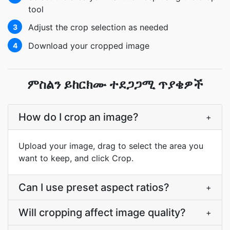
tool
Adjust the crop selection as needed
3
Download your cropped image
4
ምስልን ይከርክሙ ተደጋጋሚ ጥያቄዎች
How do I crop an image?
+
Upload your image, drag to select the area you
want to keep, and click Crop.
Can I use preset aspect ratios?
+
Will cropping affect image quality?
+