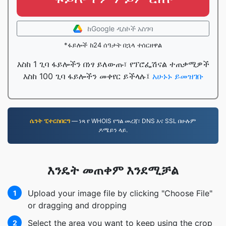
ከGoogle ዲስኮች አስገባ
*ፋይሎች ከ24 ሰዓታት በኋላ ተሰርዘዋል
እስከ 1 ጊባ ፋይሎችን በነፃ ይለውጡ፣ የፕሮፌሽናል ተጠቃሚዎች
እስከ 100 ጊባ ፋይሎችን መቀየር ይችላሉ፤
አሁኑኑ ይመዝገቡ
ሴንት ፒተርስበርግ
— ነጻ የ WHOIS የግል መረጃ፣ DNS እና SSL በሁሉም
ዶሜይን ላይ.
እንዴት መጠቀም እንደሚቻል
Upload your image file by clicking "Choose File"
1
or dragging and dropping
Select the area you want to keep using the crop
2