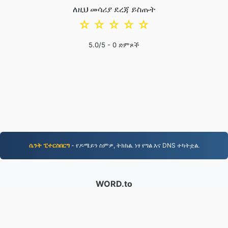
ለዚህ መሳሪያ ደረጃ ይስጡት
☆
☆
☆
☆
☆
5.0
/5 -
0
ድምጾች
ሴንት ፒተርስበርግ
- የዶሜይን ስምዎ, ትክክል. ነፃ የግል እና DNS ተካትቷል.
WORD.to
2,852,956 ከ2019 ጀምሮ የተለወጡ ፋይሎች
የግላዊነት መመሪያ
|
የአገልግሎት ውል
|
ስለ እኛ
|
ያግኙን
|
API
|