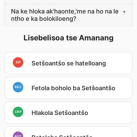
Na ke hloka ak'haonte,'me na ho na le
+
ntho e ka bolokiloeng?
Lisebelisoa tse Amanang
Setšoantšo se hatelloang
ZIP
Fetola boholo ba Setšoantšo
RSZ
Hlakola Setšoantšo
CRP
ROT