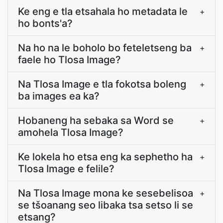
Ke eng e tla etsahala ho metadata le
+
ho bonts'a?
Na ho na le boholo bo feteletseng ba
+
faele ho Tlosa Image?
Na Tlosa Image e tla fokotsa boleng
+
ba images ea ka?
Hobaneng ha sebaka sa Word se
+
amohela Tlosa Image?
Ke lokela ho etsa eng ka sephetho ha
+
Tlosa Image e felile?
Na Tlosa Image mona ke sesebelisoa
+
se tšoanang seo libaka tsa setso li se
etsang?