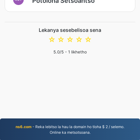
Potoloha Setšoantšo
Lekanya sesebelisoa sena
☆
☆
☆
☆
☆
5.0
/5 -
1
likhetho
ns6.com
- Reka lebitso la hau la domain ho tloha $ 2 / selemo.
Online ka metsotsoana.