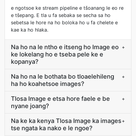
e ngotsoe ke stream pipeline e tšoanang le eo re
e tšepang. E tla u fa sebaka se secha sa ho
sebetsa le hore na ho boloka ho u fa chelete e
kae ka ho hlaka.
Na ho na le ntho e itseng ho Image eo
+
ke lokelang ho e tseba pele ke e
kopanya?
Na ho na le bothata bo tloaelehileng
+
ha ho koahetsoe images?
Tlosa Image e etsa hore faele e be
+
nyane joang?
Na ke ka kenya Tlosa Image ka images
+
tse ngata ka nako e le ngoe?