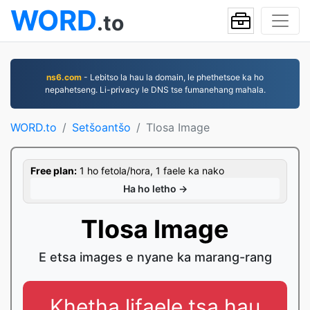
WORD
.to
ns6.com
- Lebitso la hau la domain, le phethetsoe ka ho
nepahetseng. Li-privacy le DNS tse fumanehang mahala.
WORD.to
Setšoantšo
Tlosa Image
Free plan:
1 ho fetola/hora, 1 faele ka nako
Ha ho letho →
Tlosa Image
E etsa images e nyane ka marang-rang
Khetha lifaele tsa hau