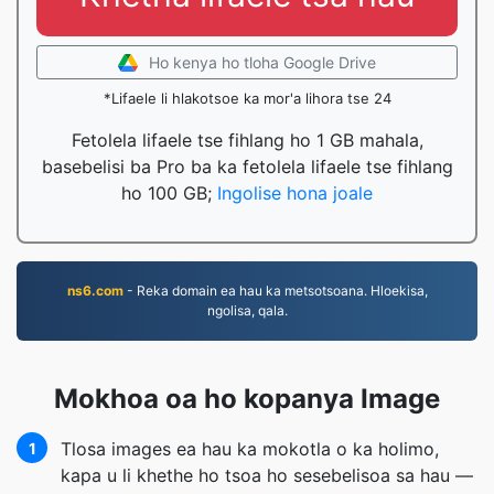
Ho kenya ho tloha Google Drive
*Lifaele li hlakotsoe ka mor'a lihora tse 24
Fetolela lifaele tse fihlang ho 1 GB mahala,
basebelisi ba Pro ba ka fetolela lifaele tse fihlang
ho 100 GB;
Ingolise hona joale
ns6.com
- Reka domain ea hau ka metsotsoana. Hloekisa,
ngolisa, qala.
Mokhoa oa ho kopanya Image
Tlosa images ea hau ka mokotla o ka holimo,
1
kapa u li khethe ho tsoa ho sesebelisoa sa hau —