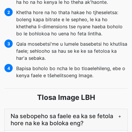
ha ho na ho kenya le ho theha ak'haonte.
Khetha hore na ho thata hakae ho tjheseletsa:
2
boleng kapa bitrate e le sepheo, le ka ho
khetheha li-dimensions tse nyane haeba boholo
bo le bohlokoa ho uena ho feta lintlha.
Qala mosebetsi'me u lumele basebetsi ho khutlisa
3
faele; sehlooho sa hau se ke ke sa fetoloa ka
har'a sebaka.
Bapisa boholo bo ncha le bo tloaelehileng, ebe o
4
kenya faele e tšehelitsoeng Image.
Tlosa Image LBH
Na sebopeho sa faele ea ka se fetola
+
hore na ke ka boloka eng?