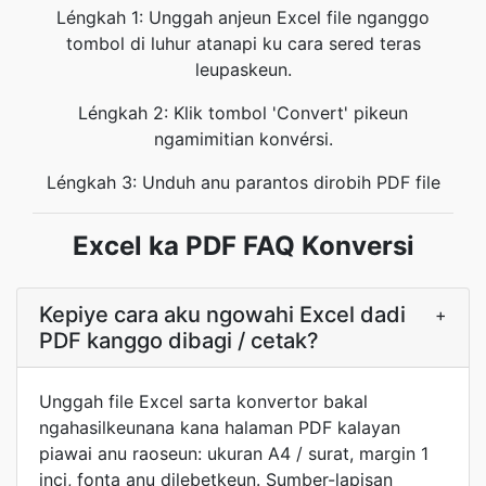
Léngkah 1: Unggah anjeun Excel file nganggo
tombol di luhur atanapi ku cara sered teras
leupaskeun.
Léngkah 2: Klik tombol 'Convert' pikeun
ngamimitian konvérsi.
Léngkah 3: Unduh anu parantos dirobih PDF file
Excel ka PDF FAQ Konversi
Kepiye cara aku ngowahi Excel dadi
+
PDF kanggo dibagi / cetak?
Unggah file Excel sarta konvertor bakal
ngahasilkeunana kana halaman PDF kalayan
piawai anu raoseun: ukuran A4 / surat, margin 1
inci, fonta anu dilebetkeun. Sumber-lapisan