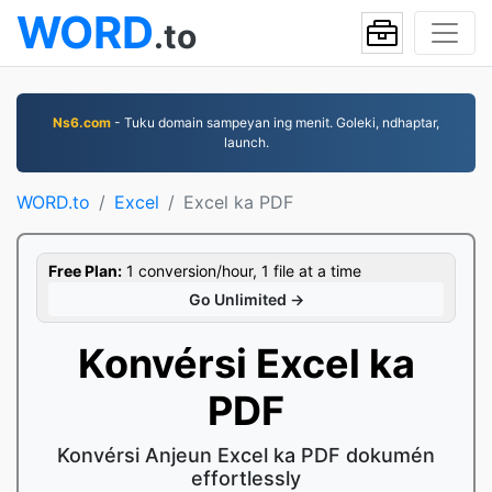
WORD
.to
Ns6.com
- Tuku domain sampeyan ing menit. Goleki, ndhaptar,
launch.
WORD.to
Excel
Excel ka PDF
Free Plan:
1 conversion/hour, 1 file at a time
Go Unlimited →
Konvérsi Excel ka
PDF
Konvérsi Anjeun Excel ka PDF dokumén
effortlessly