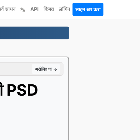
र्व साधन
API
किंमत
लॉगिन
साइन अप करा
असीमित जा →
ठी PSD