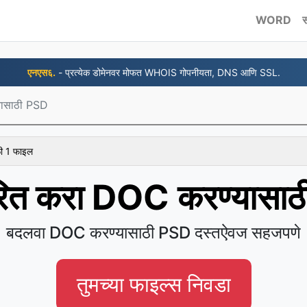
WORD
स
एनएस६.
- प्रत्येक डोमेनवर मोफत WHOIS गोपनीयता, DNS आणि SSL.
ासाठी PSD
ळी 1 फाइल
तरित करा DOC करण्यासा
बदलवा DOC करण्यासाठी PSD दस्तऐवज सहजपणे
तुमच्या फाइल्स निवडा