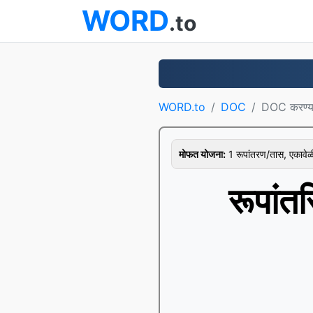
WORD
.to
WORD.to
DOC
DOC करण्य
मोफत योजना:
1 रूपांतरण/तास, एकावे
रूपां