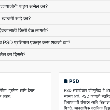
वडण्याजोगी पाठ्य असेल का?
OC खाजगी आहे का?
ऐवजासाठी किती वेळ लागतो?
उंच PSD प्रतिमात एकत्र करू शकतो का?
्सेल का दिसते?
PSD
मेटिंग, प्रतिमा आणि टेबल
PSD (फोटोशॉप डॉक्युमेंट) हे अ
्स आहेत.
स्वरूप आहे. PSD फायली स्तरित प
विनाशकारी संपादन आणि डिझाइन
मिळते. व्यावसायिक ग्राफिक डि