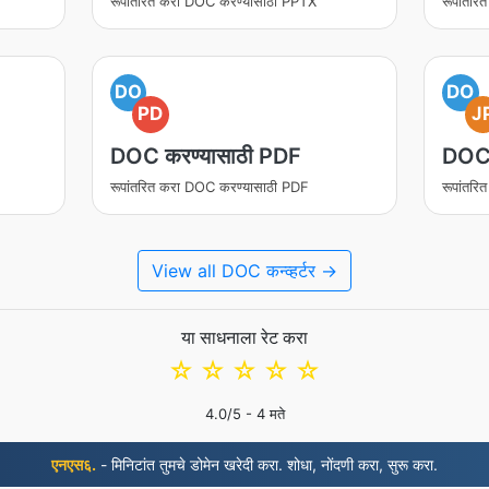
रूपांतरित करा DOC करण्यासाठी PPTX
रूपांतर
DO
DO
PD
J
DOC करण्यासाठी PDF
DOC 
रूपांतरित करा DOC करण्यासाठी PDF
रूपांतर
View all DOC कन्व्हर्टर →
या साधनाला रेट करा
☆
☆
☆
☆
☆
4.0
/5 -
4
मते
एनएस६.
- मिनिटांत तुमचे डोमेन खरेदी करा. शोधा, नोंदणी करा, सुरू करा.