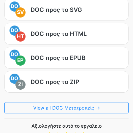
DO
DOC προς το SVG
SV
DO
DOC προς το HTML
HT
DO
DOC προς το EPUB
EP
DO
DOC προς το ZIP
ZI
View all DOC Μετατροπείς →
Αξιολογήστε αυτό το εργαλείο