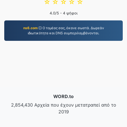
☆
☆
☆
☆
☆
4.0
/5 -
4
ψήφοι
ns6.com
□ Ο τομέας σας, έκανε σωστά. Δωρεάν
ιδιωτικότητα και DNS συμπεριλαμβάνονται.
WORD.to
2,854,430 Αρχεία που έχουν μετατραπεί από το
2019
Πολιτική Απορρήτου
|
Όροι Παροχής Υπηρεσιών
|