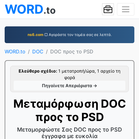
WORD
.to
ns6.com
□ Αγοράστε τον τομέα σας σε λεπτά.
WORD.to
DOC
DOC προς το PSD
Ελεύθερο σχέδιο:
1 μετατροπή/ώρα, 1 αρχείο τη
φορά
Πηγαίνετε Απεριόριστα →
Μεταμόρφωση DOC
προς το PSD
Μεταμορφώστε Σας DOC προς το PSD
έγγραφα με ευκολία