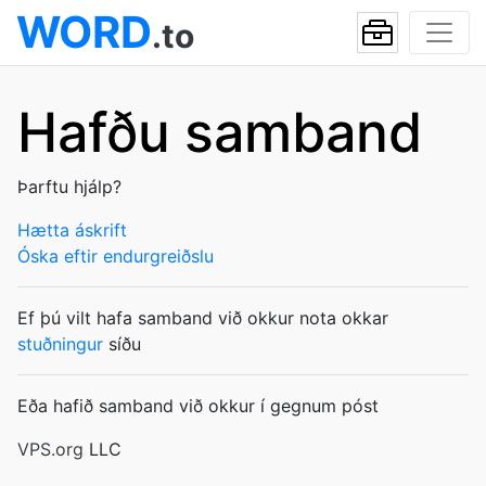
WORD
.to
Hafðu samband
Þarftu hjálp?
Hætta áskrift
Óska eftir endurgreiðslu
Ef þú vilt hafa samband við okkur nota okkar
stuðningur
síðu
Eða hafið samband við okkur í gegnum póst
VPS.org
LLC