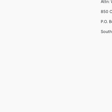
Attn:
850 C
P.O. 
South