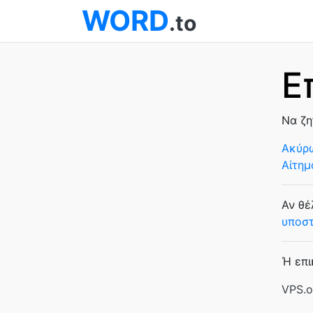
WORD
.to
Ε
Να ζη
Ακύρ
Αίτημ
Αν θέ
υποστ
Ή επι
VPS.o