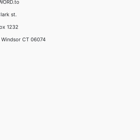
 WORD.to
lark st.
Box 1232
 Windsor CT 06074