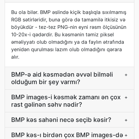
Bu ola bilər. BMP əslində kiçik başlıqla sıxılmamış
RGB sətirləridir, buna görə də tamamilə itkisiz və
böyükdür - tez-tez PNG-nin eyni rəsm ölçüsünün
10-20x-i qədərdir. Bu kəsmənin təmiz piksel
əməliyyatı olub olmadığını ya da faylın ətrafında
yenidən qurulması lazım olub olmadığını qərara
alır.
BMP-ə aid kəsmədən əvvəl bilməli
+
olduğum bir şey varmı?
BMP images-i kəsmək zamanı ən çox
+
rast gəlinən səhv nədir?
BMP kəs sahəni necə seçib kəsir?
+
BMP kəs-ı birdən çox BMP images-də
+