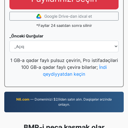
Google Drive-dan idxal et
*Fayllar 24 saatdan sonra silinir
_Öncəki Qurğular
1 GB-a qədər faylı pulsuz çevirin, Pro istifadəçiləri
100 GB-a qədər faylı çevirə bilərlər;
İndi
qeydiyyatdan keçin
N6.com
— Domeninizi $2/ildən satın alın. Dəqiqələr ərzində
onlayn.
BMP-i necə kəsmək olar