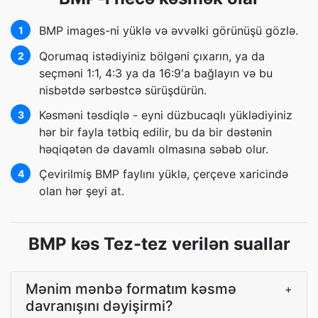
BMP images-ni yüklə və əvvəlki görünüşü gözlə.
1
Qorumaq istədiyiniz bölgəni çıxarın, ya da
2
seçməni 1:1, 4:3 ya da 16:9'a bağlayın və bu
nisbətdə sərbəstcə sürüşdürün.
Kəsməni təsdiqlə - eyni düzbucaqlı yüklədiyiniz
3
hər bir fayla tətbiq edilir, bu da bir dəstənin
həqiqətən də davamlı olmasına səbəb olur.
Çevirilmiş BMP faylını yüklə, çerçeve xaricində
4
olan hər şeyi at.
BMP kəs Tez-tez verilən suallar
Mənim mənbə formatım kəsmə
+
davranışını dəyişirmi?