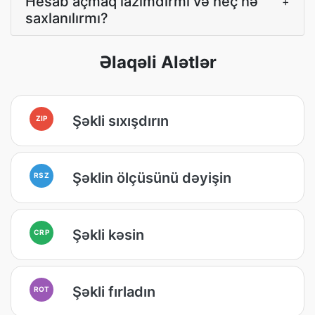
Hesab açmaq lazımdırmı və heç nə
+
saxlanılırmı?
Əlaqəli Alətlər
Şəkli sıxışdırın
ZIP
Şəklin ölçüsünü dəyişin
RSZ
Şəkli kəsin
CRP
Şəkli fırladın
ROT