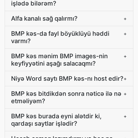
işlədə bilərəm?
Alfa kanalı sağ qalırmı?
+
BMP kəs-da fayl böyüklüyü həddi
+
varmı?
BMP kəs mənim BMP images-nin
+
keyfiyyətini aşağı salacaqmı?
Niyə Word saytı BMP kəs-nı host edir?
+
BMP kəs bitdikdən sonra nəticə ilə nə
+
etməliyəm?
BMP kəs burada eyni alətdir ki,
+
qardaşı saytlar işlədir?