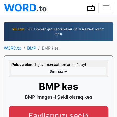
WORD
.to
N6.com
- 800+ domen genişləndirmələri. Öz mükəmməl adınızı
tapın.
WORD.to
BMP
BMP kəs
Pulsuz plan:
1 çevirmə/saat, bir anda 1 fayl
Sınırsız →
BMP kəs
BMP images-i Şəkil olaraq kəs
Fayllarınızı seçin