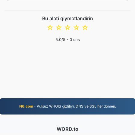
Bu aləti qiymətləndirin
☆
☆
☆
☆
☆
5.0
/5 -
0
səs
N6.com
- Pulsuz WHOIS gizliliyi, DNS və SSL hər domen.
WORD.to