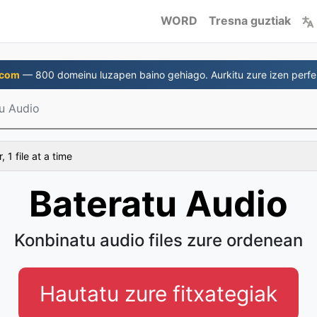
WORD
Tresna guztiak
.com
— 800 domeinu luzapen baino gehiago. Aurkitu zure izen perfe
u Audio
 1 file at a time
Bateratu Audio
Konbinatu audio files zure ordenean
Hautatu zure fitxategiak