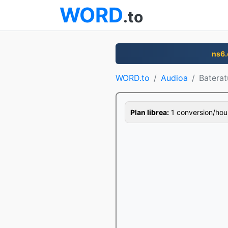
WORD
.to
ns6
WORD.to
Audioa
Baterat
Plan librea:
1 conversion/hour,