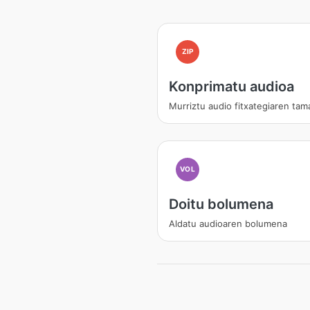
ZIP
Konprimatu audioa
Murriztu audio fitxategiaren tam
VOL
Doitu bolumena
Aldatu audioaren bolumena