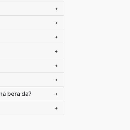
+
+
+
+
+
+
na bera da?
+
+