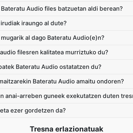
 Bateratu Audio files batzuetan aldi berean?
 irudiak iraungo al dute?
 mugarik al dago Bateratu Audio(e)n?
audio filesren kalitatea murriztuko du?
batek Bateratu Audio ostatatzen du?
maitzarekin Bateratu Audio amaitu ondoren?
n anai-arreben guneek exekutatzen duten tres
 eta ezer gordetzen da?
Tresna erlazionatuak