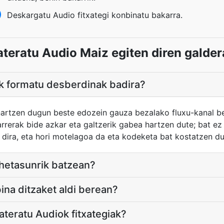
Deskargatu Audio fitxategi konbinatu bakarra.
ateratu Audio Maiz egiten diren galder
ak formatu desberdinak badira?
artzen dugun beste edozein gauza bezalako fluxu-kanal be
arrerak bide azkar eta galtzerik gabea hartzen dute; bat e
 dira, eta hori motelagoa da eta kodeketa bat kostatzen du
ehetasunrik batzean?
ina ditzaket aldi berean?
ateratu Audiok fitxategiak?