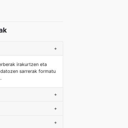
ak
+
rberak irakurtzen eta
z datozen sarrerak formatu
.
+
+
+