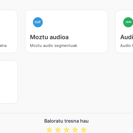
CUT
JOIN
Moztu audioa
Audi
aina
Moztu audio segmentuak
Audio 
Baloratu tresna hau
☆
☆
☆
☆
☆