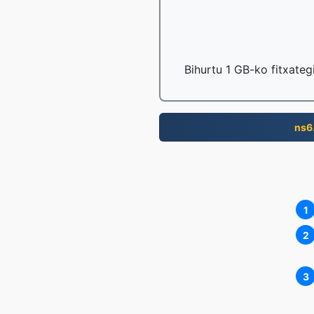
Bihurtu 1 GB-ko fitxateg
ns6
1
2
3