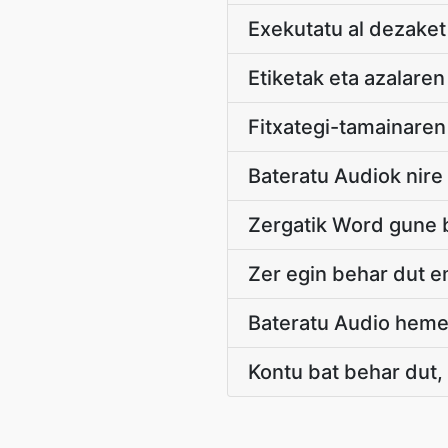
Exekutatu al dezaket
Etiketak eta azalaren
Fitxategi-tamainaren
Bateratu Audiok nire 
Zergatik Word gune 
Zer egin behar dut e
Bateratu Audio heme
Kontu bat behar dut,