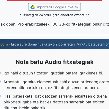
Inportatu Google Drive-tik
*Fitxategiak 24 ordu igaro ondoren ezabatuta
iak doan, Pro erabiltzaileek 100 GB-ko fitxategiak bihur di
.com
- Erosi zure domeinua urteko 2 dolarretan. Minutu batzuetan on
Nola batu Audio fitxategiak
Igo nahi dituzun fitxategi guztiak batera, gutxienez bi.
Arrastatu igotako elementuak nahi duzun ordenera; orde
zerrendatik hartuko da, ez fitxategi-izenen arabera.
Hasi bateraketa, bat datozen sarrerak elkartzen dituena
birkodetu gabe eta bat ez datozen sarrerak bat egiten
dituena, behin bakarrik.