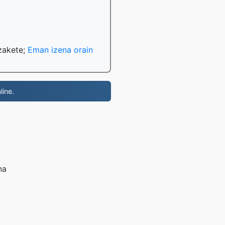
tzakete;
Eman izena orain
line.
na