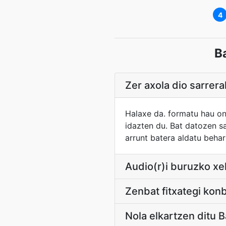
4
B
Zer axola dio sarrer
Halaxe da. formatu hau on
idazten du. Bat datozen s
arrunt batera aldatu behar
Audio(r)i buruzko x
Zenbat fitxategi konb
Nola elkartzen ditu B