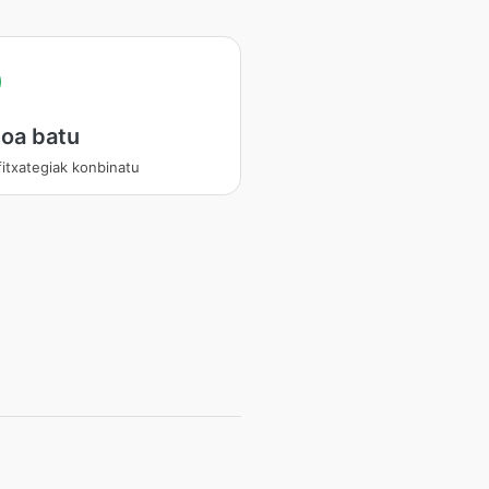
oa batu
fitxategiak konbinatu