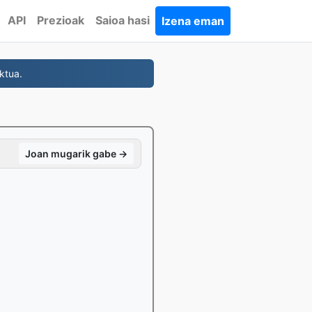
API
Prezioak
Saioa hasi
Izena eman
ktua.
Joan mugarik gabe →